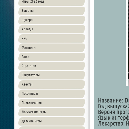
Игры 2022 года
Экшены
Шутеры
Аркады
RPG
Файтинги
Гонки
Стратегии
Симуляторы
Квесты
Песочницы
Название:
Di
Приключения
Год выпуска:
Версия прогр
Логические игры
Язык интер
Детские игры
Лекарство:
Н