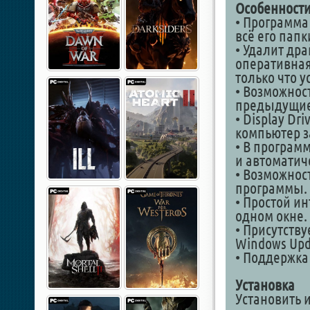
Особенности
• Программа
всё его папк
• Удалит др
оперативная 
только что у
• Возможност
предыдущие
• Display Dr
компьютер з
• В програм
и автоматич
• Возможнос
программы.
• Простой и
одном окне.
• Присутств
Windows Upd
• Поддержка 
Установка
Установить 