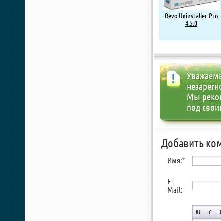
Revo Uninstaller Pro
4.5.0
Уважаемы
незареги
Мы реко
под свои
Добавить ко
Имя:
*
E-
Mail: