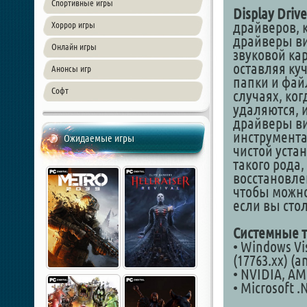
Спортивные игры
Display Drive
драйверов, 
Хоррор игры
драйверы ви
Онлайн игры
звуковой кар
оставляя ку
Анонсы игр
папки и фай
Софт
случаях, ко
удаляются, 
драйверы ви
инструмента 
Ожидаемые игры
чистой уста
такого рода,
восстановле
чтобы можно
если вы сто
Системные т
• Windows Vi
(17763.xx) (a
• NVIDIA, AM
• Microsoft .