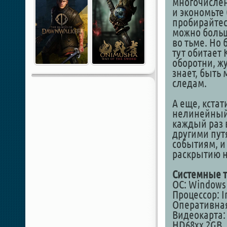
многочислен
и экономьте
пробирайтес
можно больш
во тьме. Но 
тут обитает
оборотни, жу
знает, быть
следам.
А еще, кстати
нелинейный 
каждый раз 
другими пут
событиям, и
раскрытию н
Системные т
ОС: Windows 1
Процессор: In
Оперативная
Видеокарта:
HD68xx 2GB