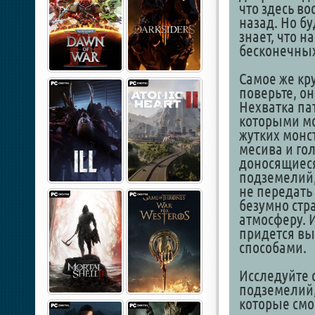
что здесь в
назад. Но бу
знает, что н
бесконечны
Самое же кру
поверьте, он
Нехватка па
которыми м
жутких монст
месива и го
доносящиеся
подземелий,
не передать 
безумно стр
атмосферу. И
придется в
способами.
Исследуйте 
подземелий,
которые смо