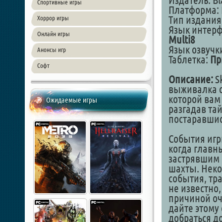
Издатель: Bl
Спортивные игры
Платформа: 
Тип издания
Хоррор игры
Язык интер
Онлайн игры
Multi8
Язык озвучки
Анонсы игр
Таблетка:
Пр
Софт
Описание:
Sk
выживалка с
которой вам
Ожидаемые игры
разгадав тай
постаравши
События игр
когда главн
застрявшим 
шахты. Неко
события, тр
не известно,
причиной оч
дайте этому 
добраться до