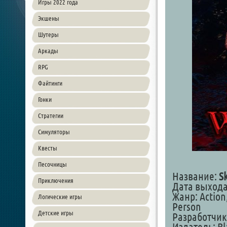
Игры 2022 года
Экшены
Шутеры
Аркады
RPG
Файтинги
Гонки
Стратегии
Симуляторы
Квесты
Песочницы
Название:
S
Приключения
Дата выхода:
Жанр: Action,
Логические игры
Person
Детские игры
Разработчик: