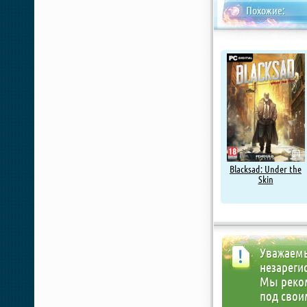
Похожие:
Blacksad: Under the
Skin
Уважаемы
незареги
Мы реко
под свои