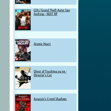
GTA / Grand Theft Auto: San
Andreas - NEXT RP
Atomic Heart
Ghost of Tsushima на пк -
Director's Cut
Assassin's Creed Shadows