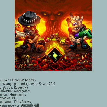
вание:
I, Dracula: Genesis
 выхода: ранний доступ с 22 мая 2020
: Action, Roguelike
работчик: Moregames
атель: Moregames
тформа: PC
издания: Early Access
к интерфейса:
Английский