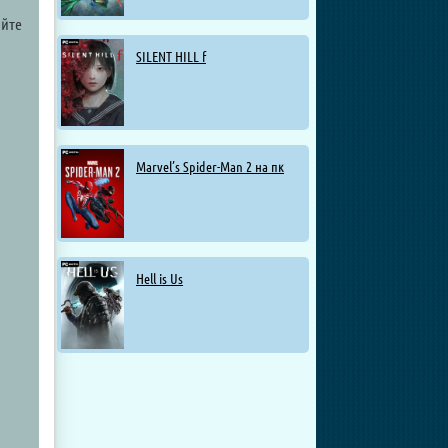
айте
SILENT HILL f
Marvel’s Spider-Man 2 на пк
Hell is Us