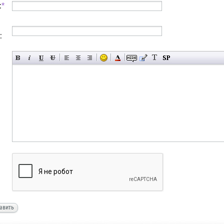
:
*
:
авить