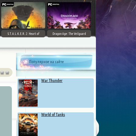
S.T.A.L.K.E.R. 2: Heart of
Dragon Age: The Veilguard
Chernobyl - Ultimate Edition
Популярное на сайте
War Thunder
World of Tanks