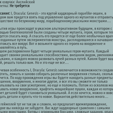
к озвучки: Английский
летка:
Не требуется
сание:
I, Dracula: Genesis – это крутой хардкорный roguelike-экшен, в
ором вам придется взять под управление одного из мутантов и отправить
ешествие по безумному миру, порабощенному ужасными монстрами…
ытия игры происходят в ужасном альтернативном будущем, в котором с
ощью биотехнологий были созданы четыре мутанта, героя, которым те
ется спасать мир. А спасать его придется от еще более необычных враг
 созданные путем экспериментов монстры, расплодившиеся и начавшие
тожать все вокруг. Вот и возьмите одного из героев на вооружение и
авляйтесь в путь.
ашем распоряжении будет четыре уникальных героя-мутанта. Каждый
адает своими уникальными способностями, внешним видом, умениями
ыками, и каждого можно развивать кучей разных путей. Каким будет ва
й, решать только вам. Но и это еще не все…
евая особенность I, Dracula: Genesis заключается в возможности создав
фтить, ломать и заново собирать различные вооружения столько, скольк
очется. По ходу прохождения игры вы будете находить разные предметы
шения, вооружения, и многое другое, и все это вы сможете не только
ользовать на свое усмотрение, но еще и поломать. Потом из осколков м
давать новое вооружение, крафтить мощнейшие пушки, каждая из котор
чет деталей будет становиться уникальной. А если хочется, можно и вов
дать детали и купить что-то новое. Вариантов действительно много…
 геймплей тут не так уж и сложен, но предлагает времяпровождение,
орое вы никогда не забудете. Вас ждут хардкорные сражения с самыми
ными монстрами, битвы с огромными боссами, сложные задания, опас