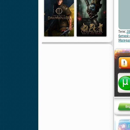
Теги:
20
битной
Morega
Жалоба