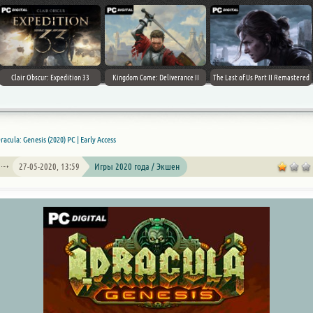
Clair Obscur: Expedition 33
Kingdom Come: Deliverance II
The Last of Us Part II Remastered
Dracula: Genesis (2020) PC | Early Access
27-05-2020, 13:59
Игры 2020 года / Экшен