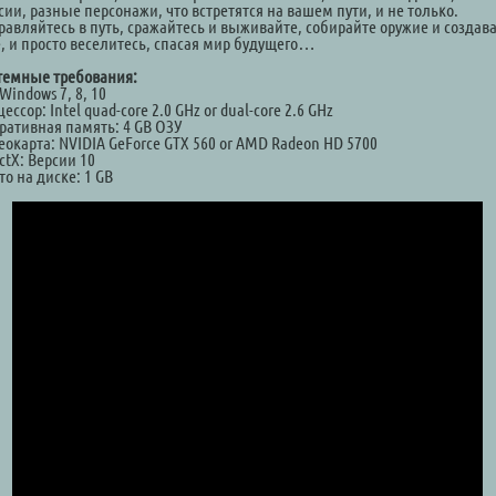
ии, разные персонажи, что встретятся на вашем пути, и не только.
равляйтесь в путь, сражайтесь и выживайте, собирайте оружие и создав
е, и просто веселитесь, спасая мир будущего…
темные требования:
Windows 7, 8, 10
ессор: Intel quad-core 2.0 GHz or dual-core 2.6 GHz
ративная память: 4 GB ОЗУ
еокарта: NVIDIA GeForce GTX 560 or AMD Radeon HD 5700
ctX: Версии 10
о на диске: 1 GB