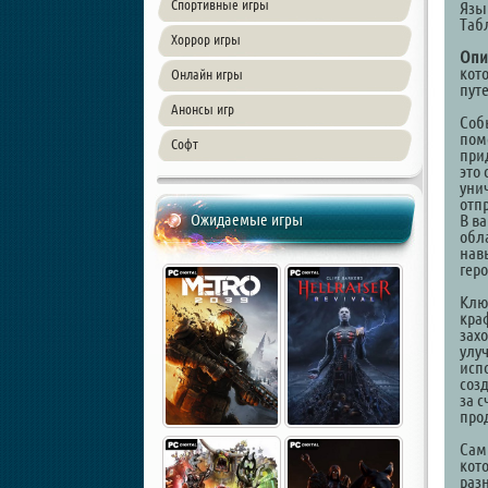
Спортивные игры
Язы
Таб
Хоррор игры
Опи
кот
Онлайн игры
пут
Анонсы игр
Соб
пом
Софт
прид
это
унич
отпр
Ожидаемые игры
В в
обл
нав
геро
Ключ
кра
зах
улуч
исп
соз
за с
про
Сам
кот
раз