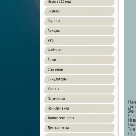
Игры 2022 года
Экшены
Шутеры
Аркады
RPG
Файтинги
Гонки
Стратегии
Симуляторы
Квесты
Песочницы
Наз
Дата
Приключения
Жанр
Раз
Логические игры
Изд
Пла
Детские игры
Тип 
Язы