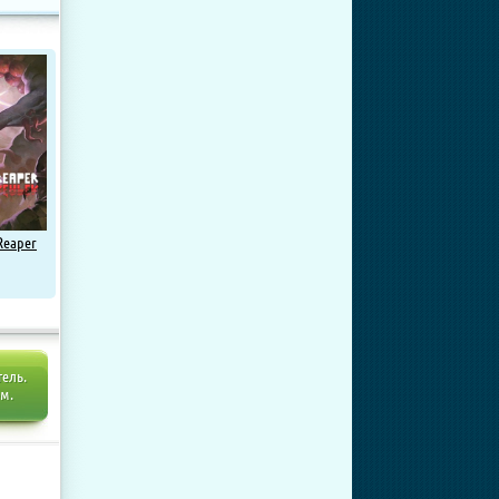
Reaper
тель.
ем.