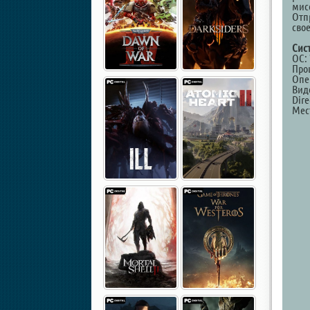
мисс
Отп
сво
Сис
ОС: 
Проц
Опе
Вид
Dire
Мест