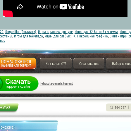
20
,
Roguelike (Рогалики)
,
Игры в раннем доступе
,
Игры для 32 битной системы
,
Игры д
 системы
,
Игры для геймпада
,
Игры для слабых ПК
,
Пиксельная графика
,
Экшен игры 2
mes
Как качать???
Стол заказов
Набор в ком
i-dracula-genesis.torrent
104 697
Похожие: