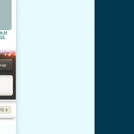
ля 64
020
,
анду
0