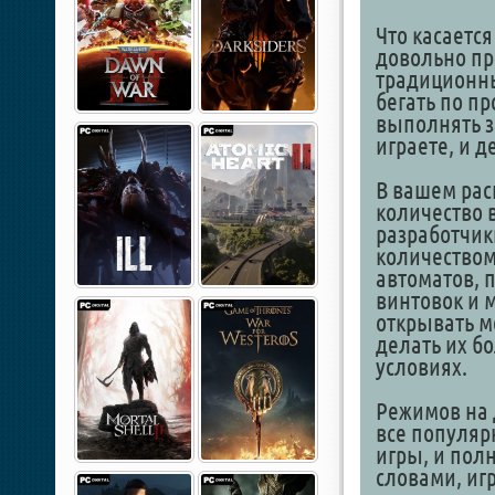
Что касается
довольно пр
традиционны
бегать по п
выполнять з
играете, и д
В вашем рас
количество 
разработчик
количеством
автоматов, 
винтовок и 
открывать м
делать их б
условиях.
Режимов на 
все популяр
игры, и пол
словами, иг