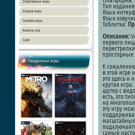
Платформа: 
Спортивные игры
Тип издания
Язык интер
Хоррор игры
Язык озвучк
Онлайн игры
Таблетка:
Пр
Анонсы игр
Описание:
Ve
Софт
первого лиц
перестрелки
просторные 
Ожидаемые игры
К сожалению
в этой игре 
это здесь и 
крутая игра
шутер с видо
есть, это т
на многополь
эту игру мож
поддерживае
масштабных 
подключайте
самый насто