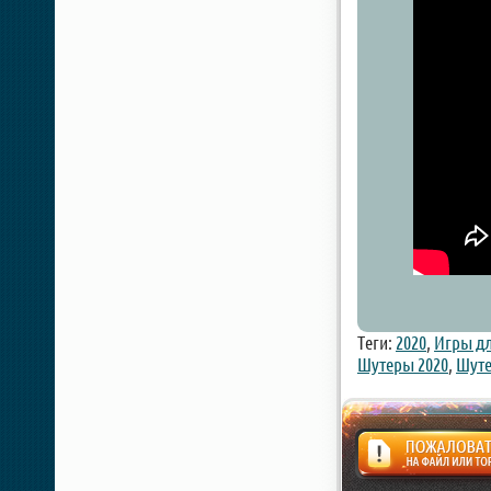
Теги:
2020
,
Игры дл
Шутеры 2020
,
Шуте