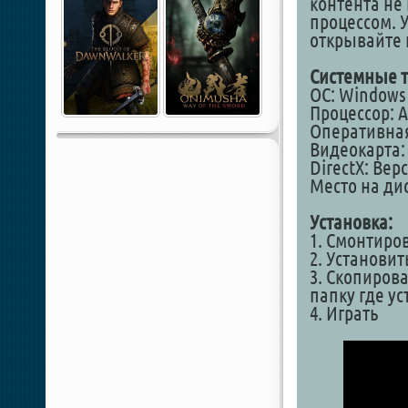
контента не
процессом. 
открывайте 
Системные т
ОС: Windows 7
Процессор: A 
Оперативная
Видеокарта: 
DirectX: Вер
Место на дис
Установка:
1. Смонтиро
2. Установит
3. Скопирова
папку где у
4. Играть