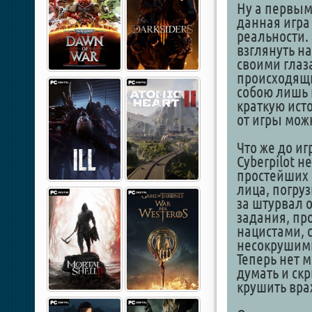
Ну а первым 
данная игра
реальности.
взглянуть на
своими глаз
происходящи
собою лишь 
краткую исто
от игры мож
Что же до иг
Cyberpilot н
простейших 
лица, погру
за штурвал 
задания, пр
нацистами, 
несокрушимы
Теперь нет 
думать и ск
крушить вра