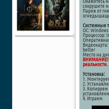
Окажитесь н
сокрушите н
Париж от гне
огнедышащег
Системные т
ОС: Windows 7,
Процессор: In
Оперативная
Видеокарта: 
better
Место на дис
ВНИМАНИЕ! 
реальности.
Установка:
1. Монтируе
2. Устанавл
3. Копируем
установленн
4. Играем