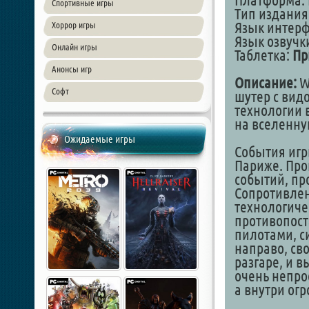
Платформа: 
Спортивные игры
Тип издания
Язык интер
Хоррор игры
Язык озвучки
Онлайн игры
Таблетка:
Пр
Анонсы игр
Описание:
Wo
Софт
шутер с вид
технологии 
на вселенн
Ожидаемые игры
События игр
Париже. Про
событий, пр
Сопротивлен
технологиче
противопос
пилотами, с
направо, св
разгаре, и в
очень непро
а внутри о