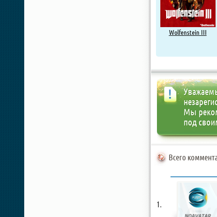
Wolfenstein III
Уважаемы
незареги
Мы реко
под свои
Всего коммента