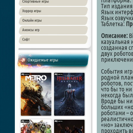
Платформа: 
Спортивные игры
Тип издания
Язык интер
Хоррор игры
Язык озвучки
Онлайн игры
Таблетка:
Пр
Анонсы игр
Описание:
B
Софт
казуальная и
созданная с
двух робото
приключени
Ожидаемые игры
События игр
родной плане
роботов, по
что бы то ни
некогда был
Вроде бы нич
больших «но
роботами – о
реалистично
«но» заключ
проходить вс