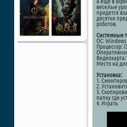
А еще в Bip
веселые уро
придется вз
десятки пре
роботов.
Системные т
ОС: Windows 7
Процессор: i
Оперативная
Видеокарта: 
Место на дис
Установка:
1. Смонтиро
2. Установит
3. Скопирова
папку где у
4. Играть