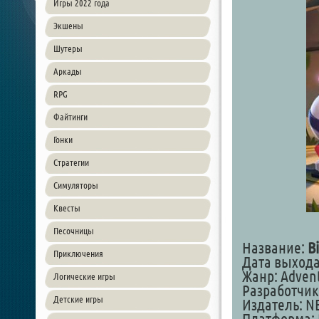
Игры 2022 года
Экшены
Шутеры
Аркады
RPG
Файтинги
Гонки
Стратегии
Симуляторы
Квесты
Песочницы
Название:
B
Приключения
Дата выхода:
Жанр: Advent
Логические игры
Разработчик:
Детские игры
Издатель: NEX