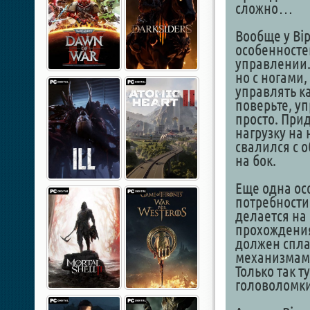
сложно…
Вообще у Bi
особенносте
управлении.
но с ногами,
управлять к
поверьте, уп
просто. При
нагрузку на 
свалился с о
на бок.
Еще одна ос
потребности
делается на
прохождения
должен спла
механизмами
Только так 
головоломки