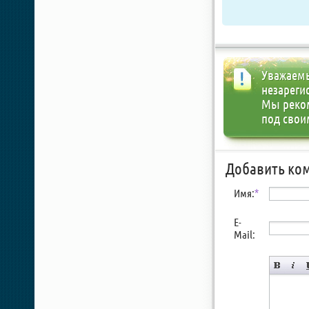
Уважаемы
незареги
Мы реко
под свои
Добавить ко
Имя:
*
E-
Mail: