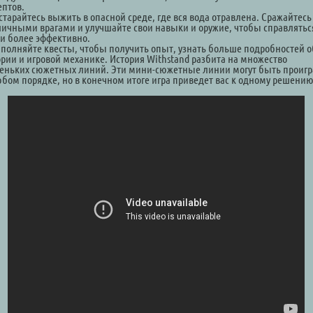
ептов.
старайтесь выжить в опасной среде, где вся вода отравлена. Сражайтесь
личными врагами и улучшайте свои навыки и оружие, чтобы справлятьс
и более эффективно.
ыполняйте квесты, чтобы получить опыт, узнать больше подробностей о
ории и игровой механике. История Withstand разбита на множество
еньких сюжетных линий. Эти мини-сюжетные линии могут быть проиг
юбом порядке, но в конечном итоге игра приведет вас к одному решению