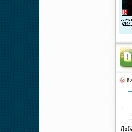
Surviva
(2017)
Вс
Доб