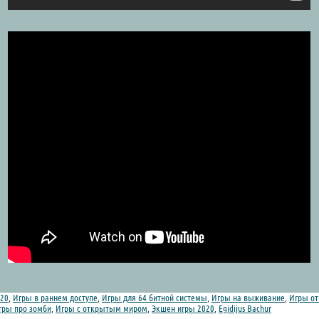
20
,
Игры в раннем доступе
,
Игры для 64 битной системы
,
Игры на выживание
,
Игры от 
гры про зомби
,
Игры с открытым миром
,
Экшен игры 2020
,
Egidijus Bachur