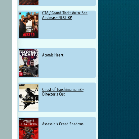
GTA / Grand Theft Auto: San
Andreas - NEXT RP
Atomic Heart
Ghost of Tsushima на пк -
Director's Cut
Assassin's Creed Shadows