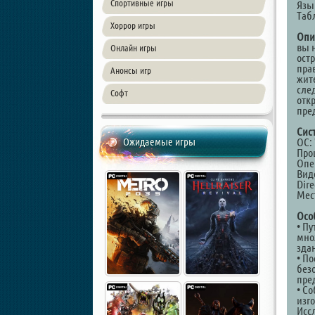
Спортивные игры
Язы
Таб
Хоррор игры
Опи
вы 
Онлайн игры
ост
пра
Анонсы игр
жит
сле
Софт
отк
пре
Сис
Ожидаемые игры
ОС: 
Проц
Опе
Виде
Dire
Мест
Осо
• П
мно
зда
• П
без
пре
• С
изг
Исс