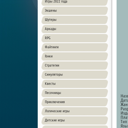
Игры 2022 года
Экшены
Шутеры
Аркады
RPG
Файтинги
Гонки
Стратегии
Симуляторы
Квесты
Песочницы
Наз
Дата
Приключения
Жанр
Разр
Логические игры
Изда
Пла
Детские игры
Тип 
Язы