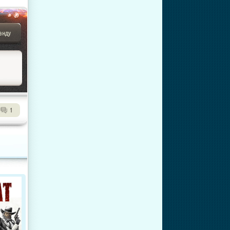
анду
1