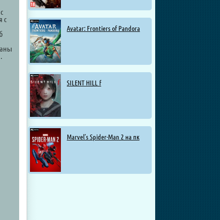
 с
я с
Avatar: Frontiers of Pandora
б
раны
.
SILENT HILL f
Marvel’s Spider-Man 2 на пк