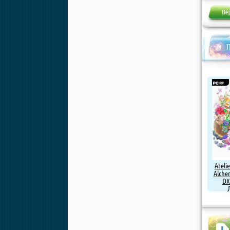
Ateli
Alchem
DX