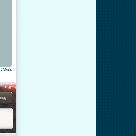
 GAMES
,
анду