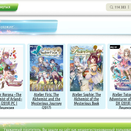
114 383
Похожие:
er Rorona ~The
Atelier Firis: The
Atelier Sophie: The
Atelier Toto
ist of Arland~
Alchemist and the
Alchemist of the
Adventurer of
 (2018) PC |
Mysterious Journey
Mysterious Book
DX (2018)
Лицензия
(2017)
Лиценз
Уважаемый посетитель, Вы зашли на сайт как незарегистрированный пользова