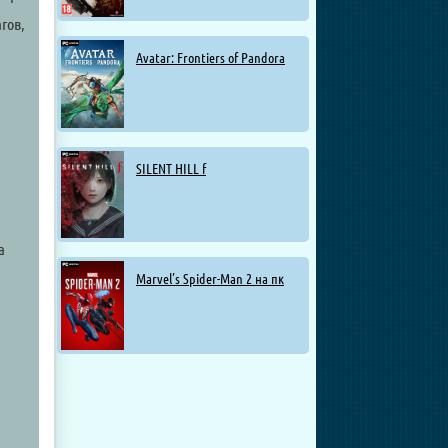
гов,
Avatar: Frontiers of Pandora
SILENT HILL f
а
Marvel’s Spider-Man 2 на пк