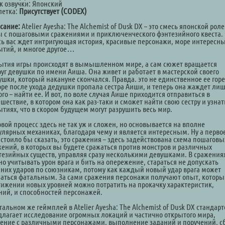
к озвучки: Японский
летка:
Присутствует (CODEX)
сание:
Atelier Ayesha: The Alchemist of Dusk DX – это смесь японской рол
ы с пошаговыми сражениями и приключенческого фэнтезийного квеста.
сь вас ждет интригующая история, красивые персонажи, море интересн
ытий, и многое другое…
ытия игры происходят в вымышленном мире, а сам сюжет вращается
руг девушки по имени Аиша. Она живет и работает в мастерской своего
ушки, который накануне скончался. Правда. это не единственное ее горе
оре после ухода дедушки пропала сестра Аиши, и теперь она жаждет ли
го – найти ее. И вот, по воле случая Аише приходится отправиться в
шествие, в котором она как раз-таки и сможет найти свою сестру и узнат
ытиях, что в скором будущем могут разрушить весь мир.
вой процесс здесь не так уж и сложен, но основывается на вполне
улярных механиках, благодаря чему и является интересным. Ну а первое
 стоило бы сказать, это сражения – здесь задействована схема пошаговы
жений, в которых вы будете сражаться против монстров и различных
тезийных существ, управляя сразу несколькими девушками. В сражения
о учитывать урон врага и бить на опережение, стараться не допускать
них ударов по союзникам, потому как каждый новый удар врага может
заться фатальным. За сами сражения персонажи получают опыт, которы
тижении новых уровней можно потратить на прокачку характеристик,
ний, и способностей персонажей.
тальном же геймплей в Atelier Ayesha: The Alchemist of Dusk DX стандарт
длагает исследование огромных локаций и частично открытого мира,
ение с различными персонажами, выполнение заданий и поручений, с