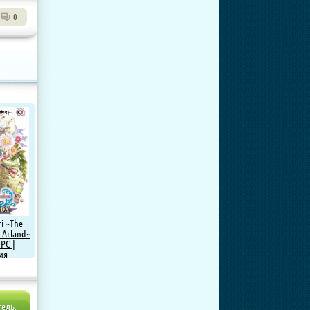
0
ri ~The
 Arland~
 PC |
ия
тель.