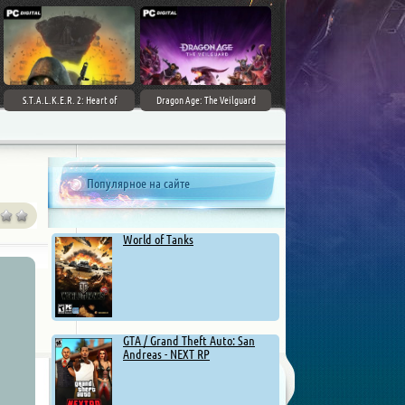
S.T.A.L.K.E.R. 2: Heart of
Dragon Age: The Veilguard
Chernobyl - Ultimate Edition
Популярное на сайте
World of Tanks
GTA / Grand Theft Auto: San
Andreas - NEXT RP