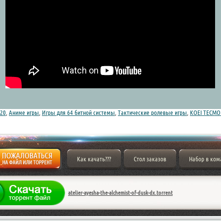
20
,
Аниме игры
,
Игры для 64 битной системы
,
Тактические ролевые игры
,
KOEI TECMO
Как качать???
Стол заказов
Набор в ком
atelier-ayesha-the-alchemist-of-dusk-dx.torrent