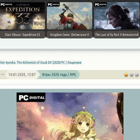
Clair Obscur: Expedition 33
Kingdom Come: Deliverance II
The Last of Us Part II Remastered
lier Ayesha: The Alchemist of Dusk DX (2020) PC | Лицензия
14-01-2020, 13:07
Игры 2020 года / RPG