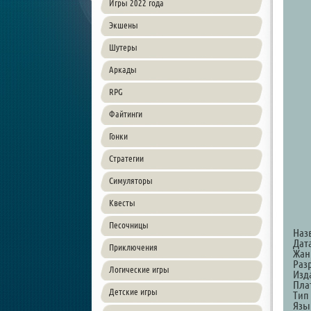
Игры 2022 года
Экшены
Шутеры
Аркады
RPG
Файтинги
Гонки
Стратегии
Симуляторы
Квесты
Песочницы
Наз
Дат
Приключения
Жан
Раз
Логические игры
Изд
Пла
Детские игры
Тип
Язы