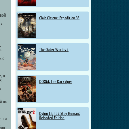
евой
Clair Obscur: Expedition 33
ых
.
шь
The Outer Worlds 2
ь о
, о
х
DOOM: The Dark Ages
х
й по
Dying Light 2 Stay Human:
Reloaded Edition
ен и
бор