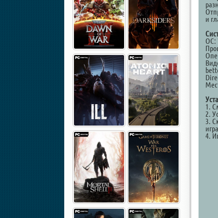
разн
Отп
и г
Сис
ОС: 
Проц
Опе
Виде
bett
Dire
Мест
Уст
1. 
2. У
3. С
игр
4. И