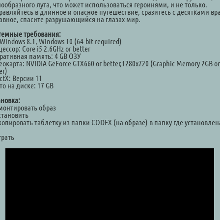
ообразного лута, что может использоваться героинями, и не только.
равляйтесь в длинное и опасное путешествие, сразитесь с десятками вра
лавное, спасите разрушающийся на глазах мир.
темные требования:
Windows 8.1, Windows 10 (64-bit required)
ессор: Core i5 2.6GHz or better
ративная память: 4 GB ОЗУ
окарта: NVIDIA GeForce GTX660 or better,1280x720 (Graphic Memory 2GB or
er)
ctX: Версии 11
о на диске: 17 GB
ановка:
Смонтировать образ
становить
копировать таблетку из папки CODEX (на образе) в папку где установлен
а
грать