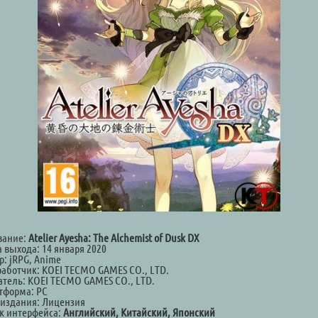
вание:
Atelier Ayesha: The Alchemist of Dusk DX
а выхода: 14 января 2020
р: jRPG, Anime
работчик: KOEI TECMO GAMES CO., LTD.
атель: KOEI TECMO GAMES CO., LTD.
тформа: PC
 издания: Лицензия
к интерфейса:
Английский, Китайский, Японский