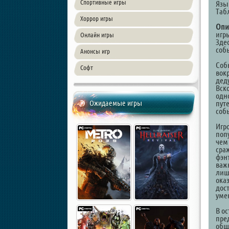
Спортивные игры
Язы
Таб
Хоррор игры
Опи
игр
Онлайн игры
Зде
соб
Анонсы игр
Соб
Софт
вок
дед
Вск
одно
Ожидаемые игры
путе
соб
Игро
поп
чем
сра
фэн
важн
лиш
ока
дос
уме
В ос
пре
общ