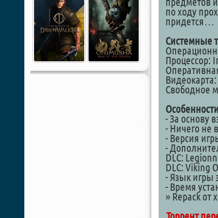
предметов и
по ходу про
придется…
Системные т
Операционная
Процессор: In
Оперативная
Видеокарта: 
Свободное ме
Особенности
- За основу 
- Ничего не
- Версия игры
- Дополните
DLC: Legionn
DLC: Viking O
- Язык игры 
- Время уста
» Repack от 
Торрент пер