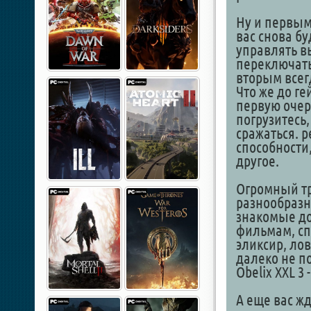
Ну и первым 
вас снова б
управлять в
переключать
вторым всег
Что же до ге
первую очер
погрузитесь
сражаться. 
способности,
другое.
Огромный т
разнообразн
знакомые до
фильмам, сп
эликсир, ло
далеко не по
Obelix XXL 3 
А еще вас ж