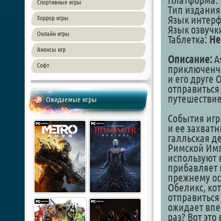
Платформа: 
Спортивные игры
Тип издания
Язык интер
Хоррор игры
Язык озвучки
Онлайн игры
Таблетка:
Не
Анонсы игр
Описание:
As
Софт
приключенче
и его друге
отправиться
путешеств
Ожидаемые игры
События игр
и ее захват
галльская д
Римской Имп
используют 
прибавляет 
прежнему ос
Обеликс, ко
отправиться 
ожидает впе
раз? Вот эт