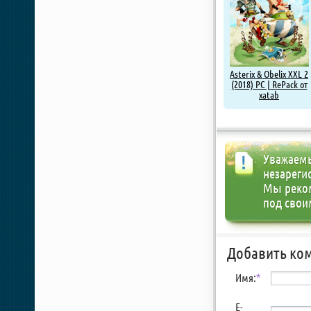
Asterix & Obelix XXL 2
(2018) PC | RePack от
xatab
Уважаемы
незареги
Мы реко
под свои
Добавить ко
Имя:
*
E-