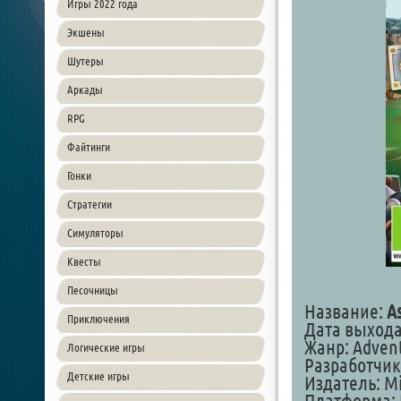
Игры 2022 года
Экшены
Шутеры
Аркады
RPG
Файтинги
Гонки
Стратегии
Симуляторы
Квесты
Песочницы
Название:
As
Приключения
Дата выхода:
Жанр: Adven
Логические игры
Разработчик
Детские игры
Издатель: Mi