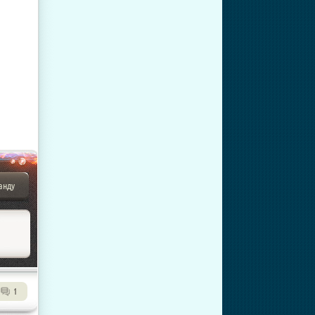
анду
1