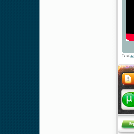
Теги:
xa
Жалоба