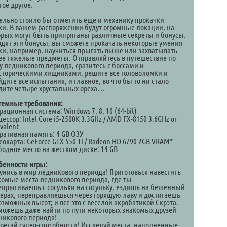
ое другое.
ельно стоило бы отметить еще и механику прокачки
ки. В вашем распоряжении будут огромные локации, на
орых могут быть припрятаны различные секреты и бонусы.
одят эти бонусы, вы сможете прокачать некоторые умения
ки, например, научиться прыгать выше или захватывать
ее тяжелые предметы. Отправляйтесь в путешествие по
у ледникового периода, сразитесь с боссами и
сторическими хищниками, решите все головоломки и
дите все испытания, и главное, во что бы то ни стало
дите четыре хрустальных ореха…
темные требования:
ационная система: Windows 7, 8, 10 (64-bit)
ессор: Intel Core i5-2500K 3.3GHz / AMD FX-8150 3.6GHz or
valent
ративная память: 4 GB ОЗУ
окарта: GeForce GTX 550 Ti / Radeon HD 6790 2GB VRAM*
бодное место на жестком диске: 14 GB
бенности игры:
кунись в мир ледникового периода! Приготовься навестить
комые места ледникового периода, где ты
епрыгиваешь с сосульки на сосульку, ездишь на бешенный
зерах, переправляешься через горящую лаву и достигаешь
озможных высот; и все это с веселой акробатикой Скрэта.
можешь даже найти по пути некоторых знакомых друзей
никового периода!
бретай супер-способности! Исследуй места, наполненные