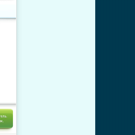
тель.
ем.