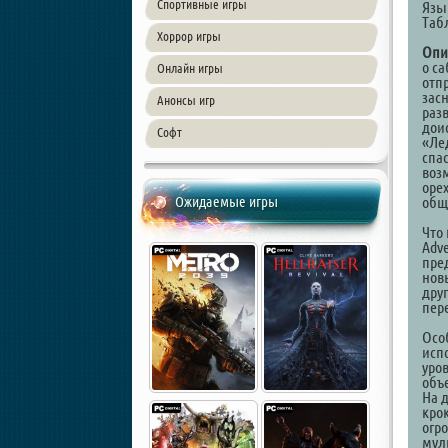
Спортивные игры
Язы
Таб
Хоррор игры
Опи
о с
Онлайн игры
отп
зас
Анонсы игр
раз
дои
Софт
«Ле
спа
воз
оре
Ожидаемые игры
общ
Что 
Adve
пре
нов
дру
пер
Осо
исп
уро
объ
На 
кро
огр
муль