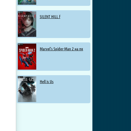
SILENT HILL f
Marvel’s Spider-Man 2 на пк
Hell is Us