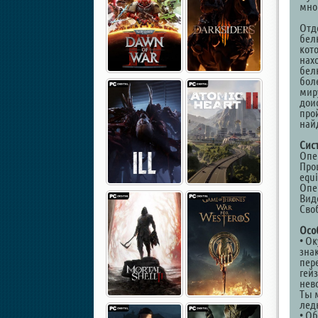
мног
Отд
бел
кот
нах
бел
бол
мир
дои
прой
най
Сис
Опер
Проц
equi
Опе
Виде
Сво
Осо
• О
зна
пер
гей
нев
Ты 
лед
• О