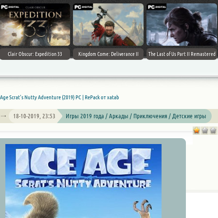
Clair Obscur: Expedition 33
Kingdom Come: Deliverance II
The Last of Us Part II Remastered
 Age Scrat's Nutty Adventure (2019) PC | RePack от xatab
18-10-2019, 23:53
Игры 2019 года / Аркады / Приключения / Детские игры