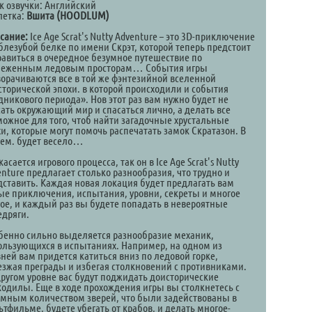
к озвучки: Английский
летка:
Вшита (HOODLUM)
сание:
Ice Age Scrat's Nutty Adventure – это 3D-приключение
аблезубой белке по имени Скрэт, которой теперь предстоит
равиться в очередное безумное путешествие по
неженным ледовым просторам… События игры
ворачиваются все в той же фэнтезийной вселенной
сторической эпохи. в которой происходили и события
дникового периода». Нов этот раз вам нужно будет не
сать окружающий мир и спасаться лично, а делать все
можное для того, чтоб найти загадочные хрустальные
хи, которые могут помочь распечатать замок Скратазон. В
ем. будет весело…
касается игрового процесса, так он в Ice Age Scrat's Nutty
nture предлагает столько разнообразия, что трудно и
дставить. Каждая новая локация будет предлагать вам
ые приключения, испытания, уровни, секреты и многое
гое, и каждый раз вы будете попадать в невероятные
едряги.
бенно сильно выделяется разнообразие механик,
ользующихся в испытаниях. Например, на одном из
вней вам придется катиться вниз по ледовой горке,
езжая преграды и избегая столкновений с противниками.
другом уровне вас будут поджидать доисторические
кодилы. Еще в ходе прохождения игры вы столкнетесь с
омным количеством зверей, что были задействованы в
тфильме, будете убегать от крабов, и делать многое-