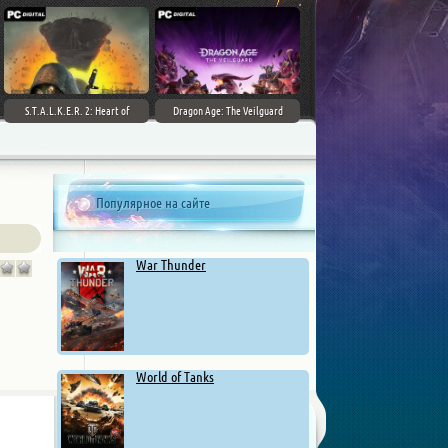
S.T.A.L.K.E.R. 2: Heart of
Dragon Age: The Veilguard
Chernobyl - Ultimate Edition
Популярное на сайте
War Thunder
World of Tanks