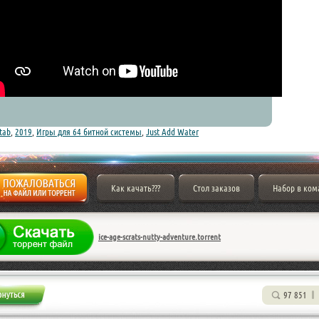
tab
,
2019
,
Игры для 64 битной системы
,
Just Add Water
Как качать???
Стол заказов
Набор в ком
ice-age-scrats-nutty-adventure.torrent
97 851