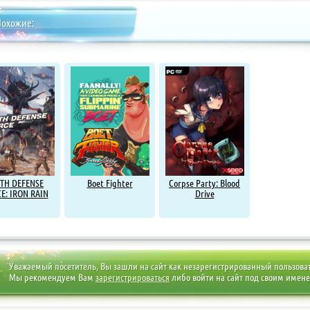
Похожие:
TH DEFENSE
Boet Fighter
Corpse Party: Blood
E: IRON RAIN
Drive
Уважаемый посетитель, Вы зашли на сайт как незарегистрированный пользова
Мы рекомендуем Вам
зарегистрироваться
либо войти на сайт под своим имен