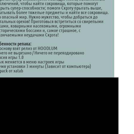
ключений, чтобы найти сокровища, которые помогут
крыть супер-способности; помоги Скрэту прыгать выше,
ватывать более тяжелые предметы и найти все сокровища.
то опасный мир. Нужно мужество, чтобы добраться до
стальных орехов! Приготовься встретиться со свирепыми
ками, коварными насекомыми, огромными
сторическими боссами и, самое страшное, с
кончаемыми неудачами Скрэта!
бенности репака:
а основу взят релиз от HOODLUM
ичего не вырезано / Ничего не перекодировано
рсия игры 1.0
зык меняется в меню настроек игры
ремя установки 3 минуты (Зависит от компьютера)
pack от xatab