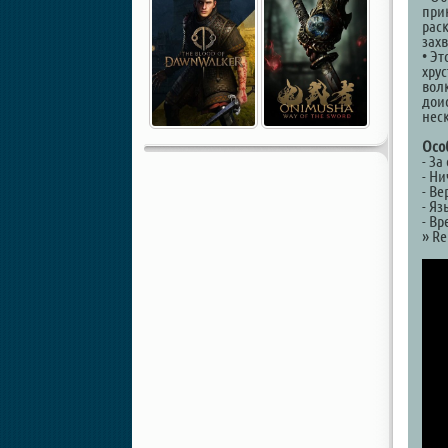
при
рас
зах
• Э
хру
вол
дои
нес
Осо
- З
- Н
- Ве
- Я
- В
» Re