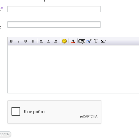
:
*
:
авить