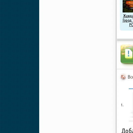
Жажда
Город 
PC
Вс
Доб