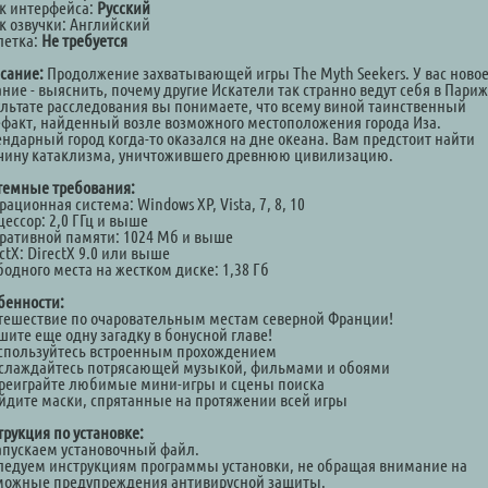
к интерфейса:
Русский
к озвучки: Английский
летка:
Не требуется
сание:
Продолжение захватывающей игры The Myth Seekers. У вас ново
ние - выяснить, почему другие Искатели так странно ведут себя в Париж
ультате расследования вы понимаете, что всему виной таинственный
ефакт, найденный возле возможного местоположения города Иза.
ендарный город когда-то оказался на дне океана. Вам предстоит найти
чину катаклизма, уничтожившего древнюю цивилизацию.
темные требования:
ационная система: Windows XP, Vista, 7, 8, 10
ессор: 2,0 ГГц и выше
ративной памяти: 1024 Mб и выше
ctX: DirectX 9.0 или выше
одного места на жестком диске: 1,38 Гб
бенности:
утешествие по очаровательным местам северной Франции!
шите еще одну загадку в бонусной главе!
оспользуйтесь встроенным прохождением
аслаждайтесь потрясающей музыкой, фильмами и обоями
ереиграйте любимые мини-игры и сцены поиска
айдите маски, спрятанные на протяжении всей игры
трукция по установке:
Запускаем установочный файл.
Следуем инструкциям программы установки, не обращая внимание на
можные предупреждения антивирусной защиты.