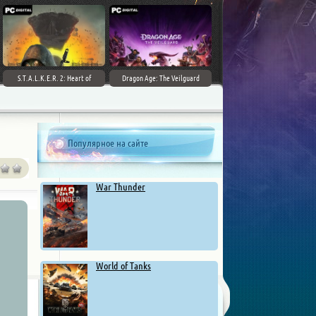
S.T.A.L.K.E.R. 2: Heart of
Dragon Age: The Veilguard
Chernobyl - Ultimate Edition
Популярное на сайте
War Thunder
World of Tanks