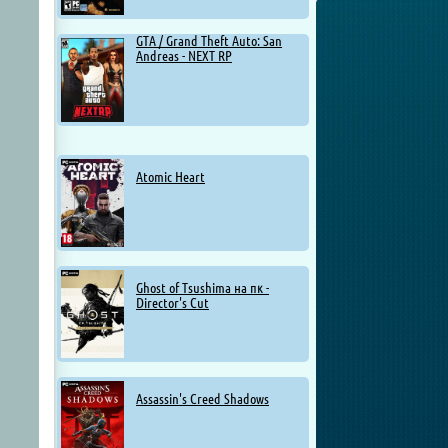
GTA / Grand Theft Auto: San
Andreas - NEXT RP
Atomic Heart
Ghost of Tsushima на пк -
Director's Cut
Assassin's Creed Shadows