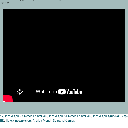
граем...
19
,
Игры для 32 битной системы
,
Игры для 64 битной системы
,
Игры для девочек
,
Игр
 ПК
,
Поиск предметов
,
Artifex Mundi
,
Sunward Games