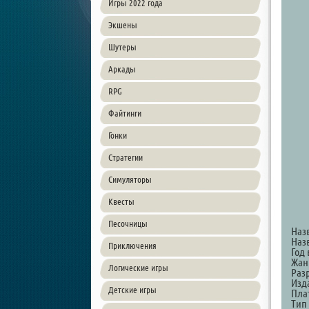
Игры 2022 года
Экшены
Шутеры
Аркады
RPG
Файтинги
Гонки
Стратегии
Симуляторы
Квесты
Песочницы
Наз
Наз
Приключения
Год 
Жанр
Логические игры
Разр
Изда
Детские игры
Пла
Тип