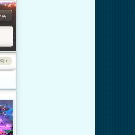
анду
1