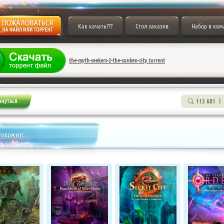
Как качать???
Стол заказов
Набор в ком
the-myth-seekers-2-the-sunken-city.torrent
113 681
Похожие: