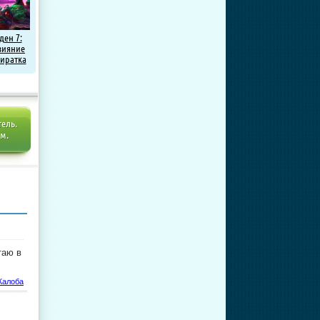
ен 7:
зияние
Пиратка
тель.
ем.
таю в
алоба