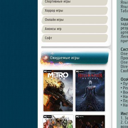
Спортивные игры
Язы
Язы
Таб
Хоррор игры
Опи
Онлайн игры
зада
рез
Анонсы игр
арт
Лег
Софт
при
Сис
Опер
Ожидаемые игры
Проц
Опе
Dire
Своб
Осо
• П
• Ре
• В
• Н
• П
• Н
Инс
1. 
2. 
воз