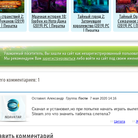
 странствий 2:
Мрачная история 10:
Тайный город 2:
Тайный Орд
Туманов (2019)
Горбун из Нотр-Дама
Затонувшее
Сумрачное 
 | Пиратка
(2019) PC | Пиратка
королевство (2019) PC
(2019) PC | 
| Пиратка
Уважаемый посетитель, Вы зашли на сайт как незарегистрированный пользова
Мы рекомендуем Вам
зарегистрироваться
либо войти на сайт под своим имен
его комментариев: 1
Оставил: Александр
Группа:
Гости
7 мая 2020 14:16
Скачал и установил,но при попытке начать играть выле
Steam.это что значить таблетка слетела?
Цитата
Ж
авить комментарий