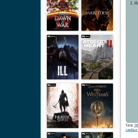
3. И
Теги:
20
слабых