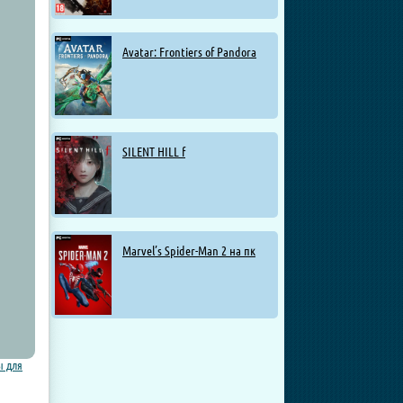
Avatar: Frontiers of Pandora
SILENT HILL f
Marvel’s Spider-Man 2 на пк
ы для