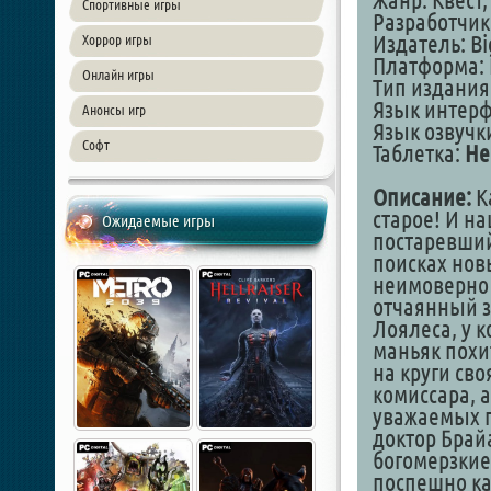
Жанр: Квест
Спортивные игры
Разработчик:
Издатель: Bi
Хоррор игры
Платформа: 
Онлайн игры
Тип издания
Язык интер
Анонсы игр
Язык озвучк
Софт
Таблетка:
Не
Описание:
Ка
старое! И н
Ожидаемые игры
постаревший
поисках нов
неимоверно
отчаянный з
Лоялеса, у 
маньяк похи
на круги св
комиссара, 
уважаемых г
доктор Брай
богомерзкие
поспешно ка