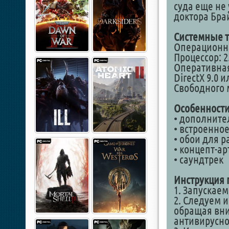
суда еще не
доктора Бр
Системные т
Операционная
Процессор: 
Оперативная
DirectX 9.0 
Свободного 
Особенности
• дополните
• встроенно
• обои для р
• концепт-ар
• саундтрек
Инструкция 
1. Запускае
2. Следуем 
обращая вн
антивирусно