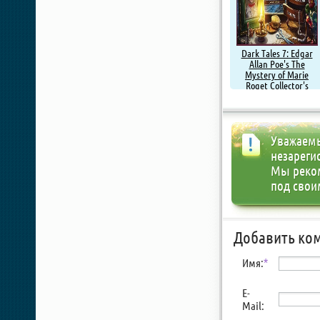
Dark Tales 7: Edgar
Allan Poe's The
Mystery of Marie
Roget Collector's
Edition (2015)
Уважаемы
незареги
Мы реко
под свои
Добавить ко
Имя:
*
E-
Mail: