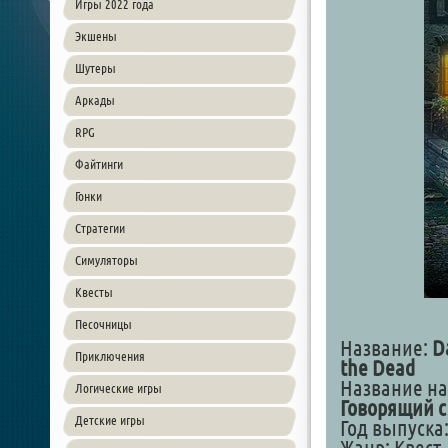
Игры 2022 года
Экшены
Шутеры
Аркады
RPG
Файтинги
Гонки
Стратегии
Симуляторы
Квесты
Песочницы
Название:
D
Приключения
the Dead
Название на
Логические игры
Говорящий 
Детские игры
Год выпуска: