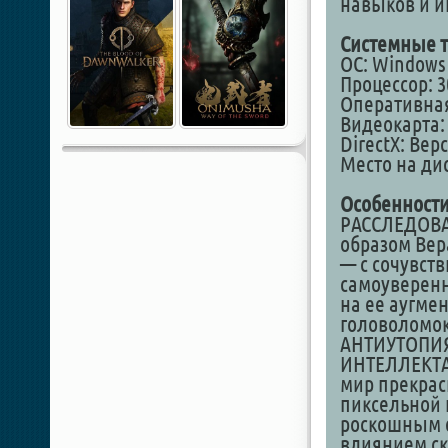
навыков и и
Системные т
ОС: Windows X
Процессор: 3
Оперативная
Видеокарта: 6
DirectX: Верс
Место на дис
Особенности
РАССЛЕДОВА
образом Вер
— с сочувст
самоуверенн
на ее аугме
головоломок
АНТИУТОПИЯ
ИНТЕЛЛЕКТА.
мир прекрас
пиксельной 
роскошным с
влиянием ск