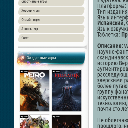
Издатель: R
Спортивные игры
Платформа: 
Тип издания
Хоррор игры
Язык интер
Онлайн игры
Испанский, 
Язык озвучк
Анонсы игр
Таблетка:
Пр
Софт
Описание:
Wh
научно-фант
скандинавск
Ожидаемые игры
историю Вер
аугментиров
расследующе
зверскими р
более пугаю
группу фана
искусственн
технологию,
почти сто ле
Не облегчаю
прошлого, н