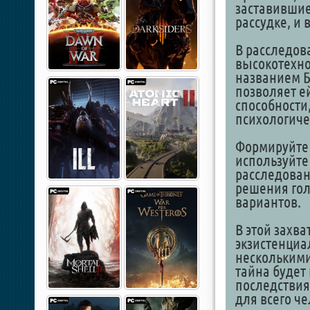
заставившие
рассудке, и 
В расследов
высокотехно
названием Б
позволяет е
способности
психологиче
Формируйте 
используйте
расследован
решения гол
вариантов.
В этой захв
экзистенци
несколькими
тайна будет
последствия 
для всего че