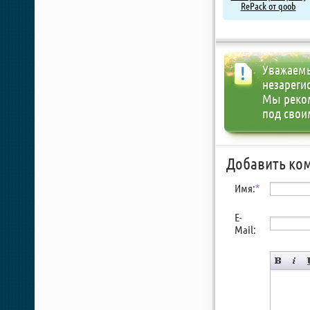
RePack от qoob
Уважаемы
незареги
Мы реко
под свои
Добавить ко
Имя:
*
E-
Mail: