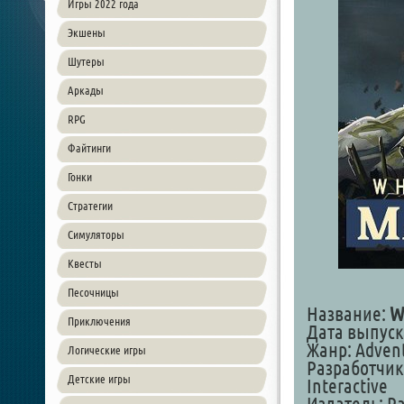
Игры 2022 года
Экшены
Шутеры
Аркады
RPG
Файтинги
Гонки
Стратегии
Симуляторы
Квесты
Песочницы
Название:
W
Приключения
Дата выпуска
Жанр: Adventu
Логические игры
Разработчик:
Детские игры
Interactive