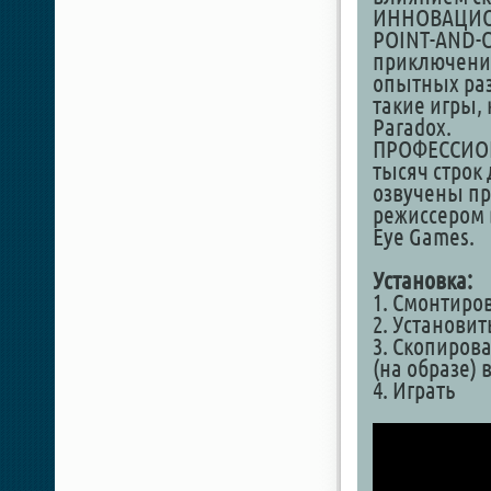
ИННОВАЦИО
POINT-AND-C
приключение 
опытных раз
такие игры, 
Paradox.
ПРОФЕССИОН
тысяч строк
озвучены пр
режиссером 
Eye Games.
Установка:
1. Смонтиро
2. Установит
3. Скопиров
(на образе) 
4. Играть