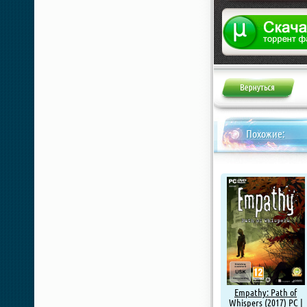
Жалоба
Похожие:
Empathy: Path of
Whispers (2017) PC |