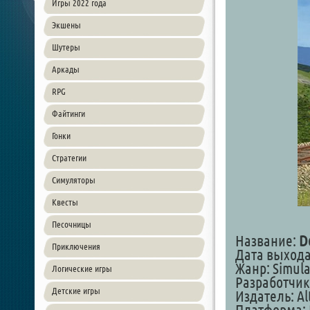
Игры 2022 года
Экшены
Шутеры
Аркады
RPG
Файтинги
Гонки
Стратегии
Симуляторы
Квесты
Песочницы
Название:
De
Приключения
Дата выхода:
Жанр: Simula
Логические игры
Разработчик:
Детские игры
Издатель: Al