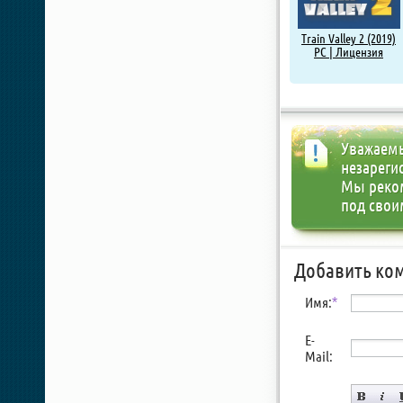
Train Valley 2 (2019)
PC | Лицензия
Уважаемы
незареги
Мы реко
под свои
Добавить ко
Имя:
*
E-
Mail: