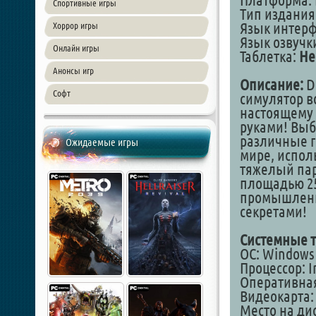
Платформа: 
Спортивные игры
Тип издания:
Язык интер
Хоррор игры
Язык озвучки
Онлайн игры
Таблетка:
Не
Анонсы игр
Описание:
De
Софт
симулятор в
настоящему 
руками! Выб
различные г
Ожидаемые игры
мире, испол
тяжелый пар
площадью 25
промышленн
секретами!
Системные т
ОС: Windows 7,
Процессор: In
Оперативная
Видеокарта: 
Место на дис