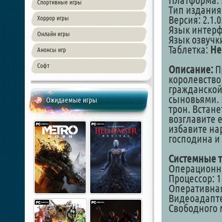
Платформа: 
Спортивные игры
Тип издания
Версия: 2.1.0
Хоррор игры
Язык интер
Онлайн игры
Язык озвучк
Таблетка:
Не
Анонсы игр
Софт
Описание:
П
королевство
гражданской
сыновьями. 
Ожидаемые игры
трон. Встане
возглавите 
избавите на
господина и
Системные т
Операционна
Процессор: 1
Оперативная
Видеоадаптер
Свободного 