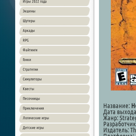
Игры 2022 года
Экшены
Шутеры
Аркады
RPG
Файтинги
Гонки
Стратегии
Симуляторы
Квесты
Песочницы
Название:
H
Приключения
Дата выхода:
Жанр: Strate
Логические игры
Разработчик
Детские игры
Издатель: Th