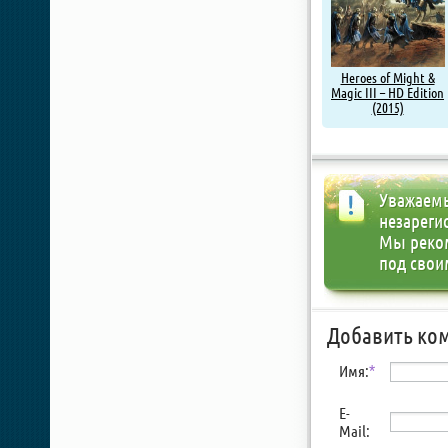
Heroes of Might &
Magic III – HD Edition
(2015)
Уважаемы
незареги
Мы реко
под свои
Добавить ко
Имя:
*
E-
Mail: