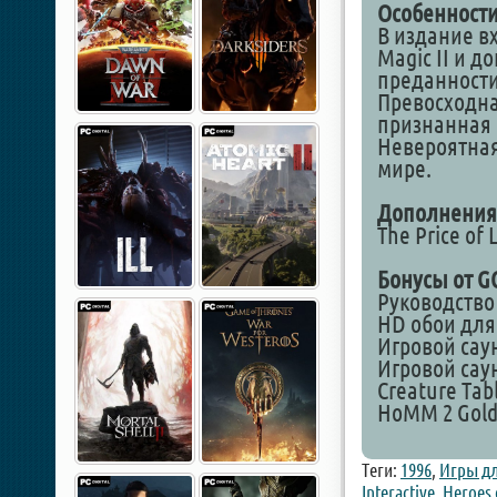
Особенности
В издание в
Magic II и д
преданности
Превосходна
признанная 
Невероятная
мире.
Дополнения
The Price of
Бонусы от G
Руководство
HD обои для
Игровой саун
Игровой саун
Creature Tab
HoMM 2 Gold 
Теги:
1996
,
Игры д
Interactive
,
Heroes 