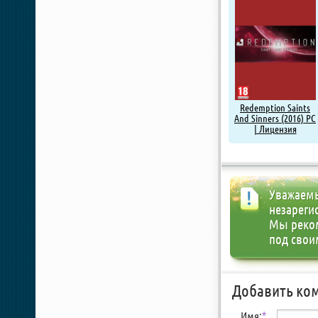
Redemption Saints
And Sinners (2016) PC
| Лицензия
Уважаемы
незареги
Мы реко
под свои
Добавить ко
Имя:
*