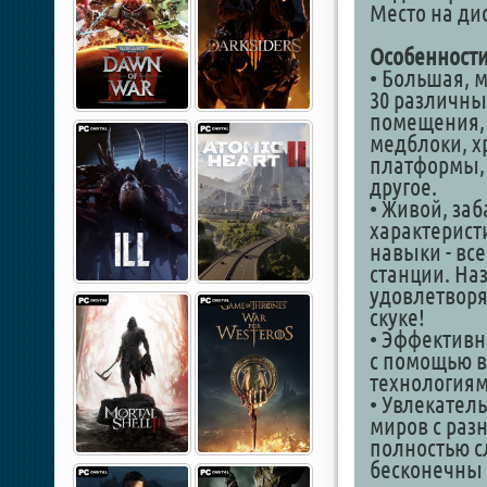
Место на дис
Особенности
• Большая, 
30 различны
помещения, 
медблоки, х
платформы, 
другое.
• Живой, за
характерист
навыки - вс
станции. На
удовлетворяй
скуке!
• Эффективн
с помощью в
технологиям
• Увлекател
миров с раз
полностью с
бесконечны 