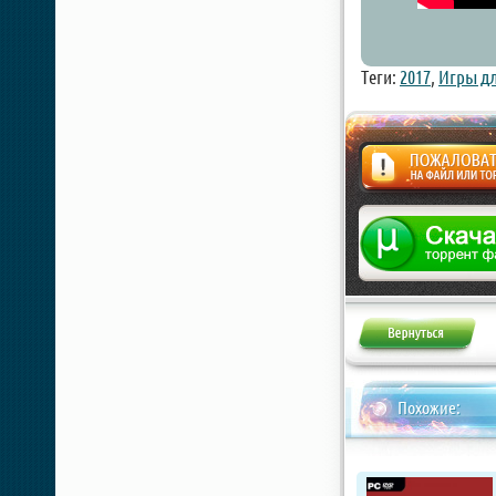
Теги:
2017
,
Игры д
Жалоба
Похожие: