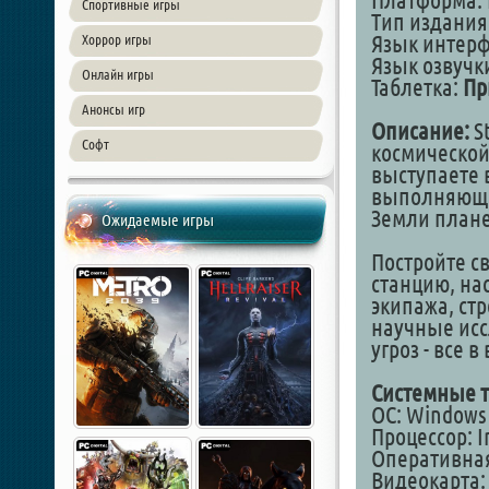
Платформа: 
Спортивные игры
Тип издания
Язык интер
Хоррор игры
Язык озвучки
Онлайн игры
Таблетка:
Пр
Анонсы игр
Описание:
St
Софт
космической
выступаете 
выполняюще
Земли плане
Ожидаемые игры
Постройте с
станцию, н
экипажа, ст
научные исс
угроз - все в
Системные т
ОС: Windows 7
Процессор: 
Оперативная
Видеокарта: