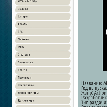
Игры 2022 года
Экшены
Шутеры
Аркады
RPG
Файтинги
Гонки
Стратегии
Симуляторы
Квесты
Песочницы
Название:
M
Приключения
Год выпуска:
Жанр: Action
Логические игры
Разработчик
Детские игры
Тип раздачи