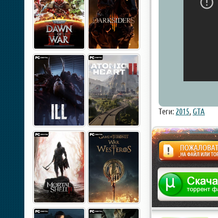
Теги:
2015
,
GTA
Жалоба