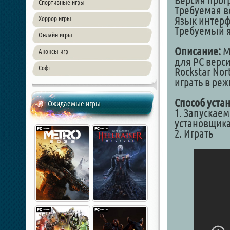
Версия прог
Спортивные игры
Требуемая в
Язык интер
Хоррор игры
Требуемый я
Онлайн игры
Описание:
M
Анонсы игр
для PC верси
Софт
Rockstar Nor
играть в ре
Способ уста
Ожидаемые игры
1. Запускаем
установщика
2. Играть