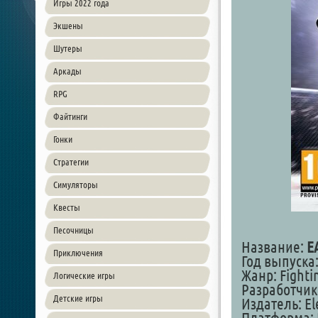
Игры 2022 года
Экшены
Шутеры
Аркады
RPG
Файтинги
Гонки
Стратегии
Симуляторы
Квесты
Песочницы
Название:
E
Приключения
Год выпуска:
Жанр: Fightin
Логические игры
Разработчик
Детские игры
Издатель: Ele