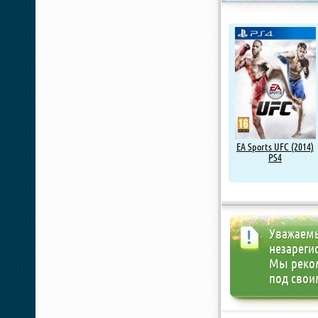
EA Sports UFC (2014)
PS4
Уважаемы
незареги
Мы реко
под свои