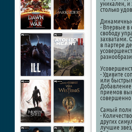
уникален, и
столько удо
Динамичные
- Впервые в
свободу упр
захватами. 
в партере д
усовершенст
разнообрази
Усовершенс
- Удивите с
или быстрым
Добавление 
приемов выв
совершенно 
Самый полн
- Количеств
других симу
лучшие зве