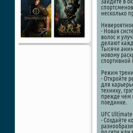
Зайдите в ок
спортсменов
несколько п
Невероятное
- Новая сис
волос и улу
делают кажд
Тысячи аним
новому раск
спортивной 
Режим трен
- Откройте 
для карьеры
технику, грэ
прежде чем 
поединке.
UFC Ultimate
- Создайте 
разнообрази
по сети или