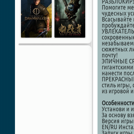
РАЗБЛОКИР
Помогите ме
чудесных ус
Всасывайте 
пробуждайт
УВЛЕКАТЕЛЬ
сокровенные
незабываемы
сюжетных ли
почту!
ЭПИЧНЫЕ СРА
гигантскими
нанести пос
ПРЕКРАСНЫЙ
стиль игры
из игровой 
Особенности
Установи и и
За основу вз
Версия игры:
EN/RU Инст
Запуск игры 