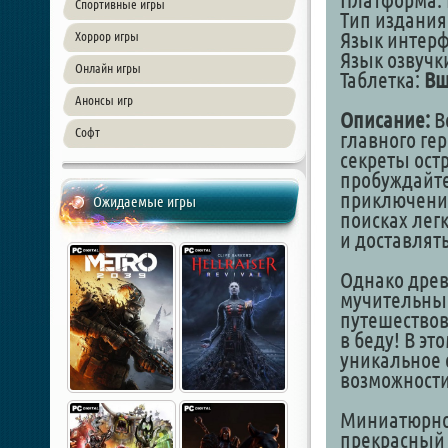
Платформа: 
Спортивные игры
Тип издания
Язык интер
Хоррор игры
Язык озвучки
Онлайн игры
Таблетка:
Вш
Анонсы игр
Описание:
В
Софт
главного гер
секреты ост
пробуждайте
приключении
Ожидаемые игры
поисках лег
и доставлят
Однако древ
мучительный
путешествов
в беду! В э
уникальное 
возможности
Миниатюрно
прекрасный 