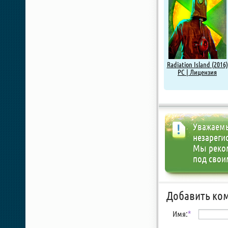
Radiation Island (2016)
PC | Лицензия
Уважаемы
незареги
Мы реко
под свои
Добавить ко
Имя:
*