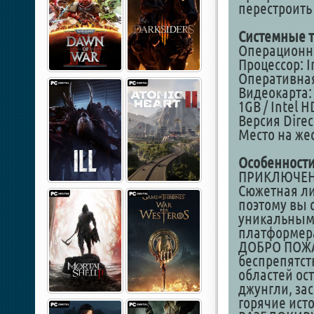
перестроить 
Системные т
Операционная
Процессор: I
Оперативная
Видеокарта: 
1GB / Intel H
Версия Direc
Место на жес
Особенности
ПРИКЛЮЧЕН
Сюжетная лин
поэтому вы 
уникальным 
платформера
ДОБРО ПОЖА
беспрепятст
областей ос
джунгли, за
горячие ист