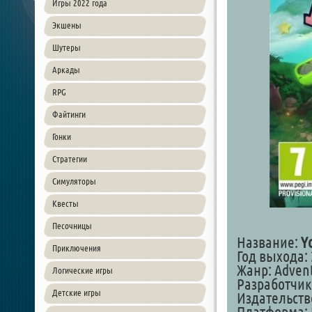
Игры 2022 года
Экшены
Шутеры
Аркады
RPG
Файтинги
Гонки
Стратегии
Симуляторы
Квесты
Песочницы
Название:
Y
Приключения
Год выхода: 
Жанр: Advent
Логические игры
Разработчик: 
Детские игры
Издательство