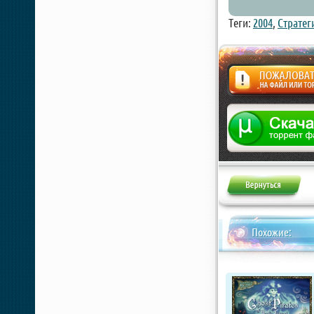
Теги:
2004
,
Стратег
Жалоба
Похожие: