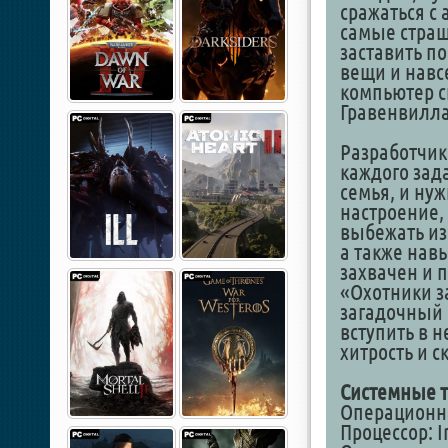
сражаться с
самые страш
заставить п
вещи и навсе
компьютер с
Гравенвилла
Разработчик
каждого зад
семья, и нуж
настроение,
выбежать из
а также навы
захвачен и 
«Охотники з
загадочный 
вступить в 
хитрость и с
Системные т
Операционна
Процессор: I