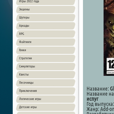
Игры 2022 года
Экшены
Шутеры
Аркады
RPG
Файтинги
Гонки
Стратегии
Симуляторы
Квесты
Песочницы
Название:
G
Приключения
Название на
испуг
Логические игры
Год выпуска:
Детские игры
Жанр: Add-on 