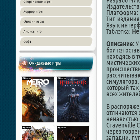
Разработчик:
Спортивные игры
Издательство
Платформа: 
Хоррор игры
Тип издания
Онлайн игры
Язык интер
Таблэтка:
Не
Анонсы игр
Софт
Описание:
У 
боится остав
находясь в т
мистических
Ожидаемые игры
происшествий
рассчитываю
симулятора,
который так
всех жителе
В распоряже
отличаются 
ненавистью 
Gravenville 
через торре
западни, пу