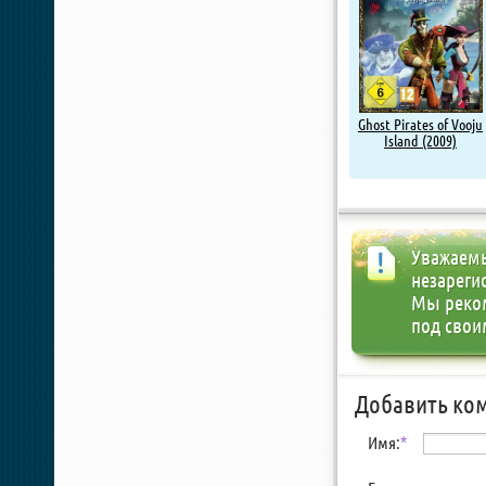
Ghost Pirates of Vooju
Island (2009)
Уважаемы
незареги
Мы реко
под свои
Добавить ко
Имя:
*