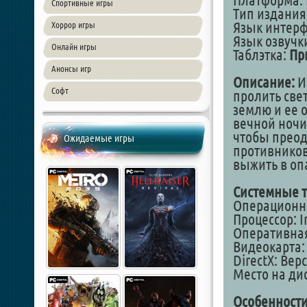
Платформа: 
Спортивные игры
Тип издания
Язык интер
Хоррор игры
Язык озвучк
Онлайн игры
Таблэтка:
Пр
Анонсы игр
Описание:
И
Софт
пролить свет
землю и ее о
вечной ночи
чтобы преод
Ожидаемые игры
противников
выжить в оп
Системные т
Операционная
Процессор: I
Оперативная
Видеокарта: 
DirectX: Вер
Место на дис
Особенности