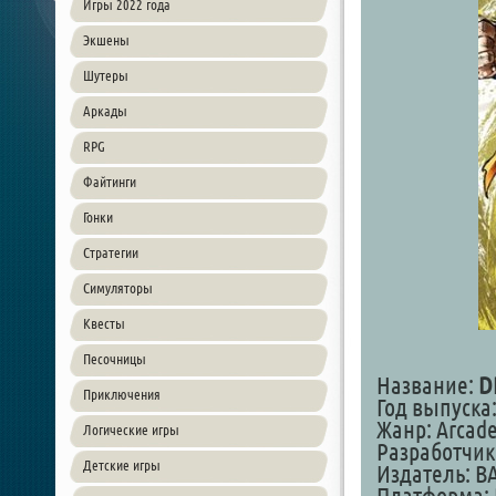
Игры 2022 года
Экшены
Шутеры
Аркады
RPG
Файтинги
Гонки
Стратегии
Симуляторы
Квесты
Песочницы
Название:
D
Приключения
Год выпуска:
Жанр: Arcade
Логические игры
Разработчик:
Детские игры
Издатель: B