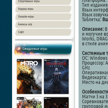
Платформа: 
Спортивные игры
Тип издания
Язык интер
Хоррор игры
Язык озвучк
Онлайн игры
Таблетка:
Вш
Анонсы игр
Описание:
В
Софт
и могучие в
Works, DRAG
в стиле ани
Ожидаемые игры
Системные т
ОС: Windows 7
Процессор: AM
GHz
Оперативная
Видеокарта: 
Место на дис
Особенности
Матчи 3 на 3
Соревновате
групповой ма