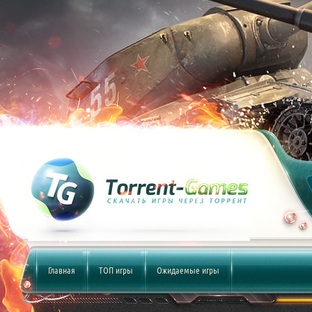
Главная
ТОП игры
Ожидаемые игры