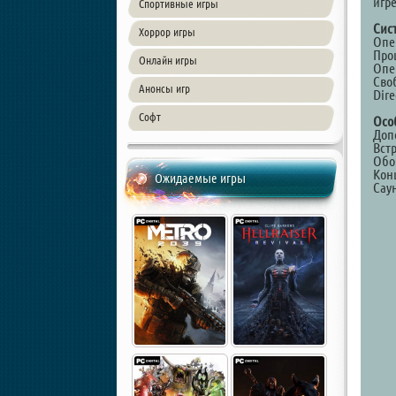
игре
Спортивные игры
Сис
Хоррор игры
Опер
Про
Онлайн игры
Опе
Сво
Анонсы игр
Dir
Софт
Осо
Доп
Вст
Обо
Кон
Ожидаемые игры
Сау