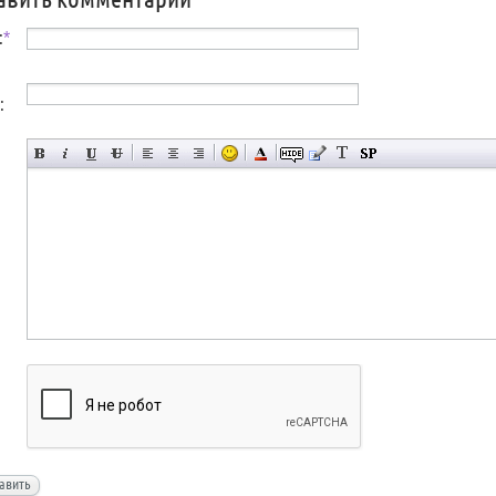
:
*
:
авить