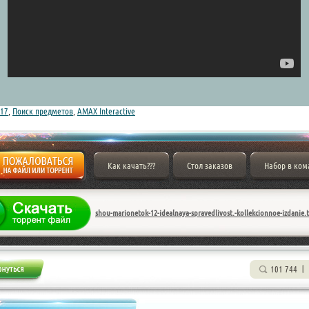
17
,
Поиск предметов
,
AMAX Interactive
Как качать???
Стол заказов
Набор в ком
shou-marionetok-12-idealnaya-spravedlivost.-kollekcionnoe-izdanie.
101 744