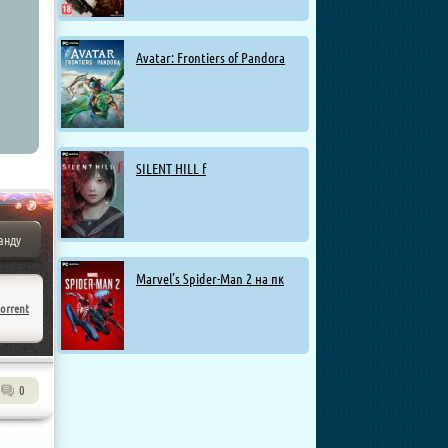
Avatar: Frontiers of Pandora
SILENT HILL f
анду
Marvel’s Spider-Man 2 на пк
torrent
0