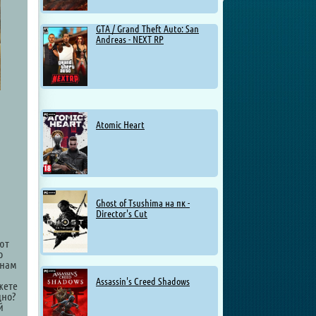
GTA / Grand Theft Auto: San
Andreas - NEXT RP
Atomic Heart
Ghost of Tsushima на пк -
Director's Cut
ют
о
анам
Assassin's Creed Shadows
жете
дно?
й