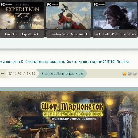
Clair Obscur: Expedition 33
Kingdom Come: Deliverance II
The Last of Us Part II Remastered
у марионеток 12: Идеальная справедливость. Коллекционное издание (2017) PC | Пиратка
12-10-2017, 13:48
Квесты / Логические игры