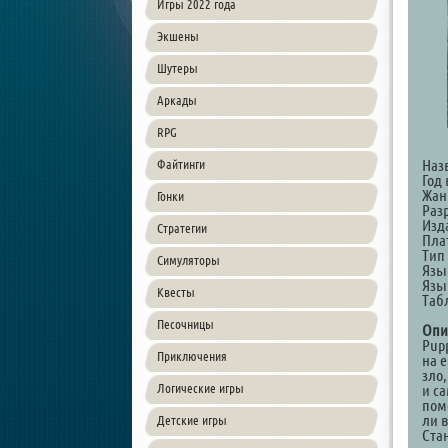
Игры 2022 года
Экшены
Шутеры
Аркады
RPG
Наз
Файтинги
Год 
Жан
Гонки
Разр
Изда
Стратегии
Пла
Тип
Симуляторы
Язы
Язы
Квесты
Таб
Песочницы
Опи
Pup
Приключения
на е
зло
Логические игры
и са
пом
ли 
Детские игры
Ста