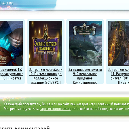
Похожие:
арионеток 15:
За гранью жестокости
За гранью жестокости
За гранью же
ровая ухмылка
10: Письмо ниоткуда.
9: Смертельное
11: Разру
) PC | Пиратка
Коллекционное
приданое.
ритуал (201
издание (2017) PC |
Коллекционное
Пират
Пиратка
издание (2017) PC |
Пиратка
Уважаемый посетитель, Вы зашли на сайт как незарегистрированный пользова
Мы рекомендуем Вам
зарегистрироваться
либо войти на сайт под своим имен
авить комментарий