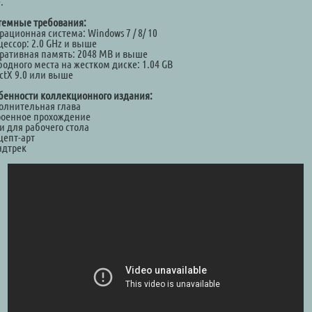
.
темные требования:
ационная система: Windows 7 / 8/ 10
цессор: 2.0 GHz и выше
ративная память: 2048 MB и выше
бодного места на жестком диске: 1.04 GB
ectX 9.0 или выше
бенности коллекционного издания:
олнительная глава
роенное прохождение
и для рабочего стола
цепт-арт
ндтрек