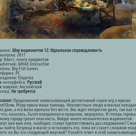
вание:
Шоу марионеток 12: Идеальная справедливость
выпуска: 2017
р: Квест, поиск предметов
аботчик: AMAX Interactive
тель: Big Fish Games
тформа: PC
 издания: Пиратка
к интерфейса:
Русский
к озвучки: Английский
лэтка:
Не требуется
сание:
Продолжение захватывающей детективной серии игр о куклах
petShow. Мэру нужна ваша помощь. Неизвестные люди в масках напада
го дом, а его жена пропала без вести. Вас ждет непростое дело, так как т
, что, казалось, было похоронено в прошлом, вернулось. И теперь горож
мому городу грозит опасность. Вокруг много механических марионеток -
огут они вам или, наоборот, станут препятствовать расследованию? Смо
вы найти безумца в маске и остановить его, пока не станет слишком поз
нете ли Вы его следующей жертвой? Узнайте ответ в этой захватывающе