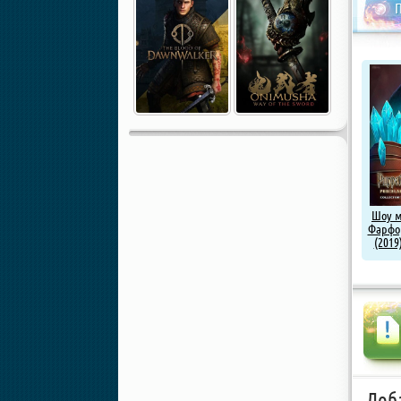
Шоу м
Фарфо
(2019
Доб