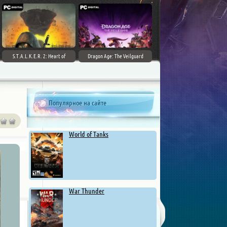
S.T.A.L.K.E.R. 2: Heart of
Dragon Age: The Veilguard
Chernobyl - Ultimate Edition
Популярное на сайте
World of Tanks
War Thunder