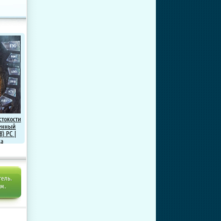
стокости
шенный
8) PC |
ка
тель.
ем.