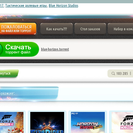
17
,
Тактические ролевые игры
,
Blue Horizon Studios
Как качать???
Стол заказов
Набор в ком
blue-horizon.torrent
103 285
Похожие: