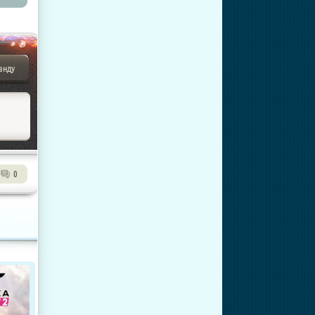
анду
0