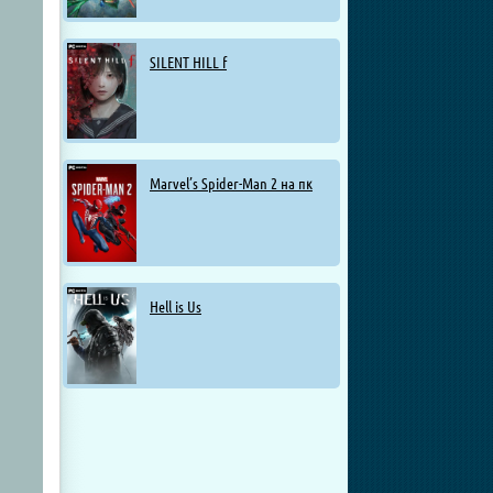
SILENT HILL f
Marvel’s Spider-Man 2 на пк
Hell is Us