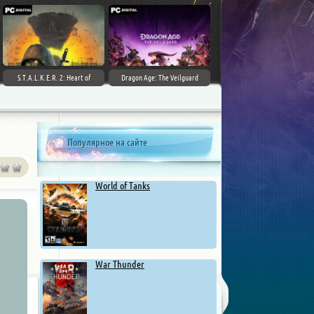
S.T.A.L.K.E.R. 2: Heart of
Dragon Age: The Veilguard
Chernobyl - Ultimate Edition
Популярное на сайте
World of Tanks
War Thunder