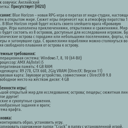
к озвучки: Английский
летка:
Присутствует (HI2U)
сание:
Blue Horizon – новая RPG-игра о пиратах от инди-студии, настоящ
ен в открытом мире. Сюжет игры перенесет нас в атмосферу пиратства 1
. В Blue Horizon герой будет искать своего злейшего врага «Кровавую
оду». Игра наполнена приключениями, открытиями и сражениями. Мир
 будет состоять из 8 островов, доступные для исследования игроком. Бу
ропические острова с городами или небольшими поселениями, форты, г
еры и затонувшие суда. С вражескими кораблями можно столкнуться во
я свободного плавания от острова к острову.
темные требования:
ерационная система: Windows 7, 8, 10 (64-Bit)
оцессор: AMX A6/Intel i5
перативная память: 4 GB RAM
деокарта: R9 270, GTX 660, 2Gig VRAM (DirectX: Версии 11)
уковая карта: Звуковое устройство, совместимое с DirectX® 9.0
вободное место на жёстком диске: 4 GB
бенности игры:
ьшой открытый мир для исследования; острова; пещеры; сюжетная лин
ое другое!
ские и сухопутные сражения.
нообразные задания и враги;
тема крафта.
ановка:
монтировать образ, установить игру.
Скопировать содержимое папки "Crack" в папку с установленной игрой,