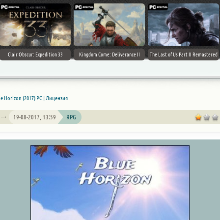
Clair Obscur: Expedition 33
Kingdom Come: Deliverance II
The Last of Us Part II Remastered
e Horizon (2017) PC | Лицензия
19-08-2017, 13:59
RPG