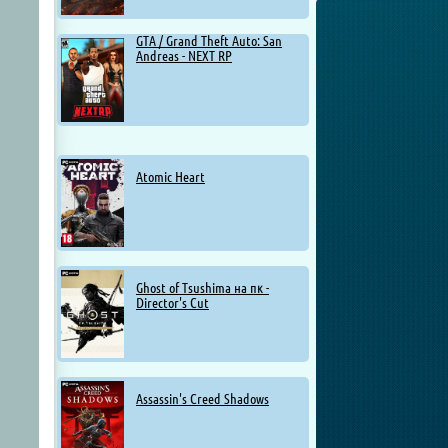
GTA / Grand Theft Auto: San
Andreas - NEXT RP
Atomic Heart
Ghost of Tsushima на пк -
Director's Cut
Assassin's Creed Shadows