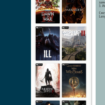
зам
3. И
Смен
Lang