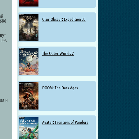
ий
Clair Obscur: Expedition 33
686
дут
оры,
The Outer Worlds 2
DOOM: The Dark Ages
ия и
Avatar: Frontiers of Pandora