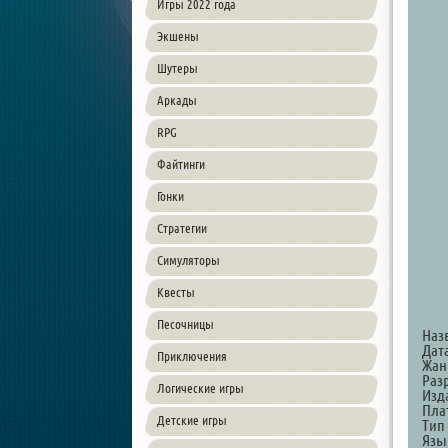
Игры 2022 года
Экшены
Шутеры
Аркады
RPG
Файтинги
Гонки
Стратегии
Симуляторы
Квесты
Песочницы
Наз
Дата
Приключения
Жанр
Разр
Логические игры
Изда
Пла
Детские игры
Тип
Язы