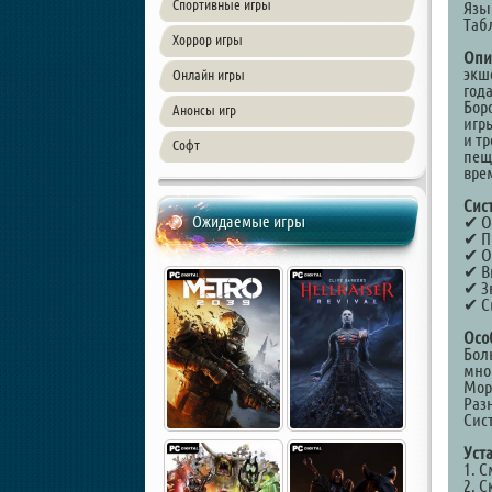
Спортивные игры
Язы
Таб
Хоррор игры
Опи
экш
Онлайн игры
года
Бор
Анонсы игр
игры
и т
Софт
пещ
врем
Сис
Ожидаемые игры
✔ Оп
✔ Пр
✔ О
✔ Ви
✔ Зв
✔ С
Осо
Бол
мног
Мор
Раз
Сис
Уст
1. С
2. 