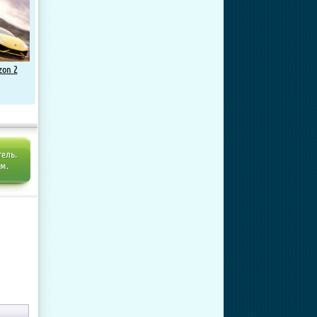
zon 2
тель.
ем.