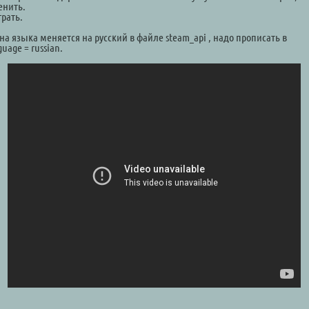
енить.
грать.
а языка меняется на русский в файле steam_api , надо прописать в
uage = russian.