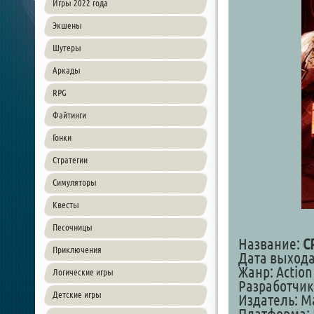
Игры 2022 года
Экшены
Шутеры
Аркады
RPG
Файтинги
Гонки
Стратегии
Симуляторы
Квесты
Песочницы
Название:
C
Приключения
Дата выхода
Жанр: Action 
Логические игры
Разработчик
Детские игры
Издатель: M