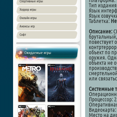
Платформа: 
Спортивные игры
Тип издания
Язык интер
Хоррор игры
Язык озвучк
Онлайн игры
Таблетка:
Не
Анонсы игр
Описание:
C
Софт
брутальный,
повествует 
контртеррор
объект по п
Ожидаемые игры
оружия. Одн
объекта не о
производств
смертельной
или связать
Системные т
Операционная
Процессор: 2
Оперативная
Видеокарта: 
Место на дис