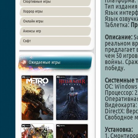
Платформа: 
Спортивные игры
Тип издания
Язык интер
Хоррор игры
Язык озвучк
Онлайн игры
Таблетка:
Пр
Анонсы игр
Описание:
Su
Софт
реальном вре
предлагает в
чем 50 игро
войны. Сраж
Ожидаемые игры
победу.
Системные т
ОС: Windows 7
Процессор: 
Оперативная
Видеокарта: 
DirectX: Вер
Свободное ме
Установка:
1. Смонтиро