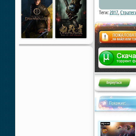
Теги:
2017
,
Стратег
Жалоба
Похожие: