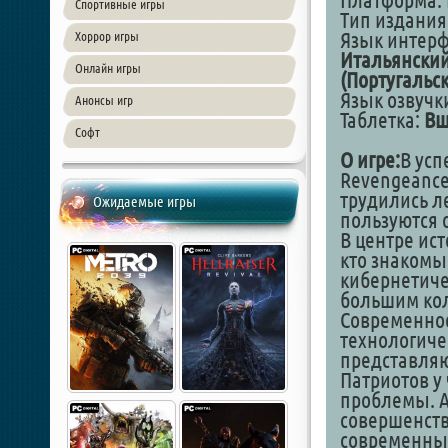
Платформа: 
Спортивные игры
Тип издания
Язык интер
Хоррор игры
Итальянский
Онлайн игры
(Португальс
Язык озвучк
Анонсы игр
Таблетка:
Вш
Софт
О игре:
В усп
Revengeance
трудились л
Ожидаемые игры
пользуются 
В центре ис
кто знакомы
кибернетиче
большим ко
Современно
технологиче
представляю
Патриотов у
проблемы. А
совершенств
современным