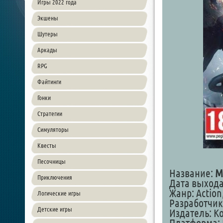
Игры 2022 года
Экшены
Шутеры
Аркады
RPG
Файтинги
Гонки
Стратегии
Симуляторы
Квесты
Песочницы
Название:
M
Приключения
Дата выхода:
Жанр: Action
Логические игры
Разработчик
Детские игры
Издатель: Ko