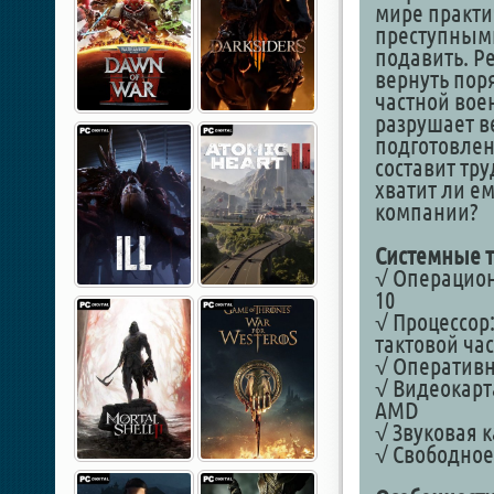
мире практи
преступным
подавить. Р
вернуть пор
частной вое
разрушает в
подготовлен
составит тр
хватит ли е
компании?
Системные т
√ Операционн
10
√ Процессор:
тактовой час
√ Оперативна
√ Видеокарта
AMD
√ Звуковая к
√ Свободное 