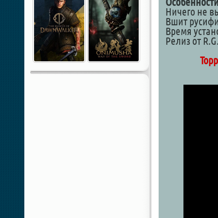
Особенности
Ничего не в
Вшит русифик
Время устан
Релиз от R.G.
Торр