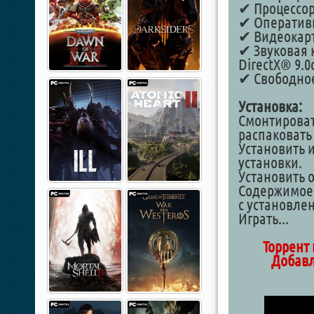
✔ Процессор: 
✔ Оперативн
✔ Видеокарта
✔ Звуковая к
DirectX® 9.0
✔ Свободное
Установка:
Смонтироват
распаковать
Установить 
установки.
Установить 
Содержимое 
с установле
Играть...
Торрент 
Добавл