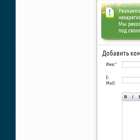
Уважаемы
незареги
Мы реко
под свои
Добавить ко
Имя:
*
E-
Mail: