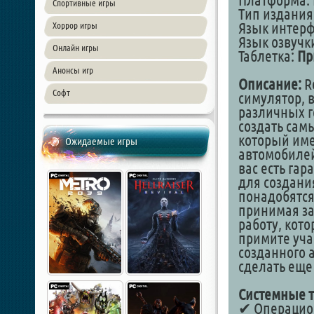
Платформа: 
Спортивные игры
Тип издания
Язык интер
Хоррор игры
Язык озвучки
Онлайн игры
Таблетка:
Пр
Анонсы игр
Описание:
R
Софт
симулятор, в
различных г
создать сам
который име
Ожидаемые игры
автомобилей 
вас есть га
для создани
понадобятся
принимая за
работу, кот
примите уча
созданного 
сделать еще
Системные т
✔ Операцион