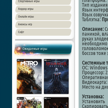
Платформа: 
Спортивные игры
Тип издания
Язык интер
Хоррор игры
Язык озвучк
Онлайн игры
Таблэтка:
Пр
Анонсы игр
Описание:
С
Софт
паникой, вл
руках злодее
необходимо 
головоломок 
Ожидаемые игры
боссов тоже 
Системные т
ОС: Windows 7
Процессор: 2
Оперативная
Видеокарта:
Место на дис
Установка:
Установить
Скопировать