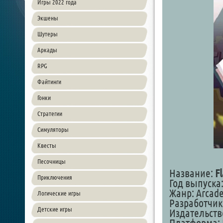
Игры 2022 года
Экшены
Шутеры
Аркады
RPG
Файтинги
Гонки
Стратегии
Симуляторы
Квесты
Песочницы
Название:
F
Приключения
Год выпуска:
Жанр: Arcad
Логические игры
Разработчик
Детские игры
Издательство