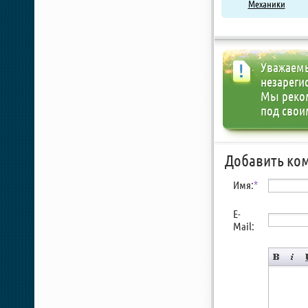
Механики
Уважаемы
незареги
Мы реко
под свои
Добавить ко
Имя:
*
E-
Mail: