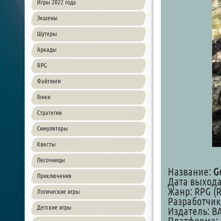
Игры 2022 года
Экшены
Шутеры
Аркады
RPG
Файтинги
Гонки
Стратегии
Симуляторы
Квесты
Песочницы
Название:
G
Приключения
Дата выхода:
Жанр: RPG (R
Логические игры
Разработчик
Детские игры
Издатель: B