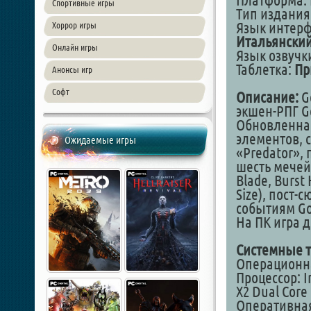
Платформа: 
Спортивные игры
Тип издания
Язык интер
Хоррор игры
Итальянский
Онлайн игры
Язык озвучк
Таблетка:
Пр
Анонсы игр
Софт
Описание:
G
экшен-РПГ Go
Обновленная
элементов, 
Ожидаемые игры
«Predator»,
шесть мечей 
Blade, Burst
Size), пост-
событиям God
На ПК игра д
Системные т
Операционная
Процессор: I
X2 Dual Core
Оперативная