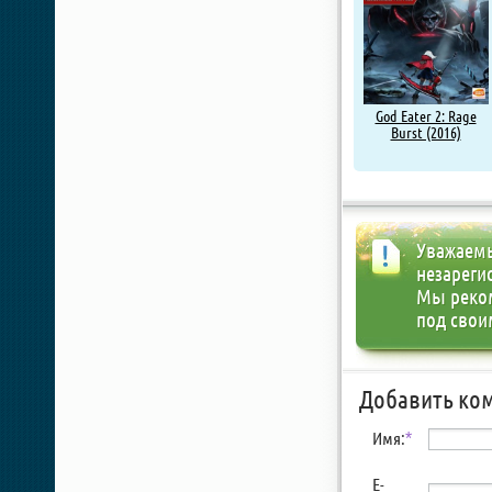
God Eater 2: Rage
Burst (2016)
Уважаемы
незареги
Мы реко
под свои
Добавить ко
Имя:
*
E-