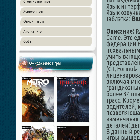
Тип издания
Спортивные игры
Язык интер
Язык озвучк
Хоррор игры
Таблэтка:
Вш
Онлайн игры
Описание:
R
Анонсы игр
Game. Это е
Софт
федерации F
похвальным
учитывающей
представлен
Ожидаемые игры
(GT, Formula
лицензирова
включая мно
грандиозные
более 32 тщ
трасс. Кроме
водителей, 
позволяющая
изменчивая 
деталей: ды
В данный р
игры вышедш