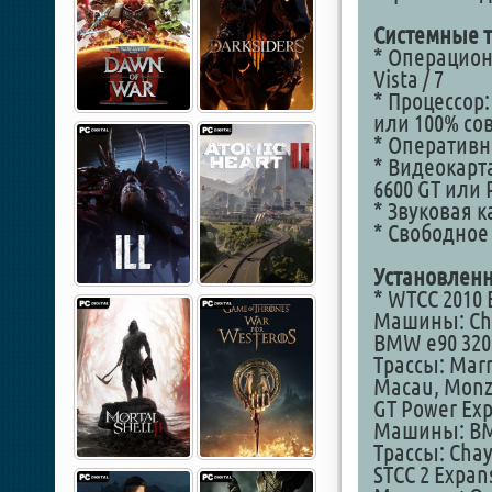
Системные т
* Операционн
Vista / 7
* Процессор: 
или 100% с
* Оперативна
* Видеокарта
6600 GT или 
* Звуковая к
* Свободное 
Установлен
* WTCC 2010 
Машины: Chev
BMW e90 320
Трассы: Marra
Macau, Monza
GT Power Ex
Машины: BMW
Трассы: Chay
STCC 2 Expan