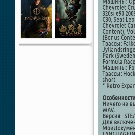
Машины: Opel
Chevrolet Cr
320si e90 200
C30, Seat Leo
Chevrolet Ca
Content), Vo
(Bonus Conte
Трассы: Falk
Jyllandsring
Park (Sweden
Formula Rac
Машины: For
Трассы: Hoc
short
* Retro Expa
Особенности
Ничего не в
WAV.
Версия - STE
Для включен
МоиДокумент
LANGUAGEIND