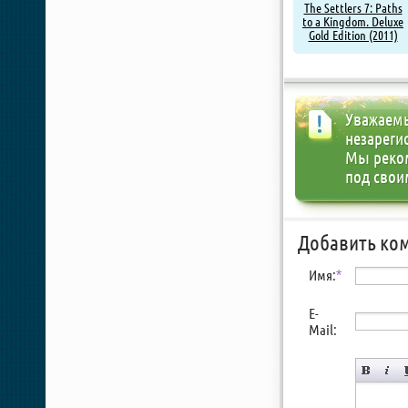
The Settlers 7: Paths
to a Kingdom. Deluxe
Gold Edition (2011)
Уважаемы
незареги
Мы реко
под свои
Добавить ко
Имя:
*
E-
Mail: