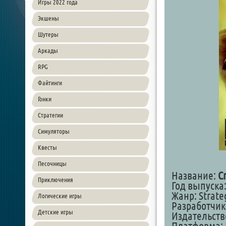
Игры 2022 года
Экшены
Шутеры
Аркады
RPG
Файтинги
Гонки
Стратегии
Симуляторы
Квесты
Песочницы
Название:
C
Приключения
Год выпуска:
Жанр: Strateg
Логические игры
Разработчик
Детские игры
Издательств