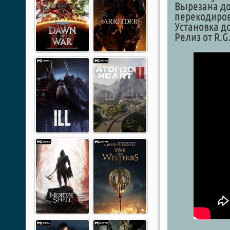
Вырезана до
перекодиро
Установка до
Релиз от R.G