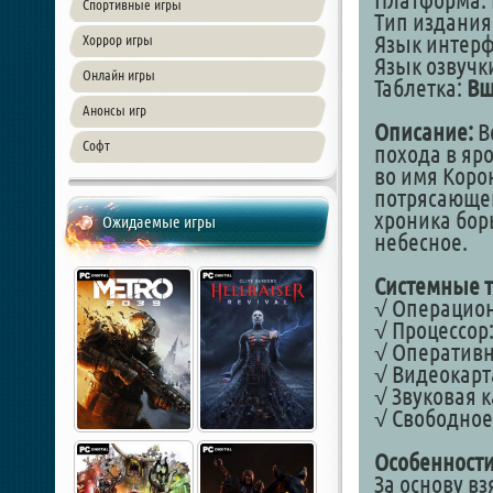
Платформа: 
Спортивные игры
Тип издания
Язык интер
Хоррор игры
Язык озвучк
Онлайн игры
Таблетка:
Вш
Анонсы игр
Описание:
В
Софт
похода в яр
во имя Коро
потрясающе
хроника бор
Ожидаемые игры
небесное.
Системные т
√ Операционн
√ Процессор:
√ Оперативная
√ Видеокарта
√ Звуковая к
√ Свободное 
Особенности
За основу в