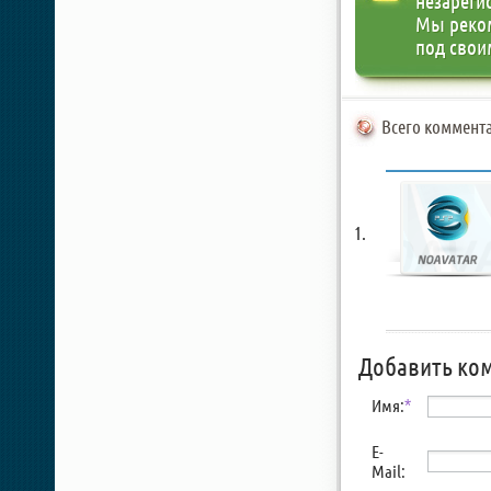
незареги
Мы реко
под свои
Всего коммента
Добавить ко
Имя:
*
E-
Mail: