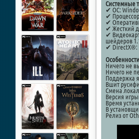
Системные т
✔ ОС: Windows
✔ Процессор:
✔ Оперативн
✔ Жесткий д
✔ Видеокарт
шейдеров 1.
✔ DirectX®: 
Особенности
Ничего не в
Ничего не п
Поддержка я
Вшит русифик
Смена локал
Версия игры: 
Время устано
В установщи
Релиз от Oth