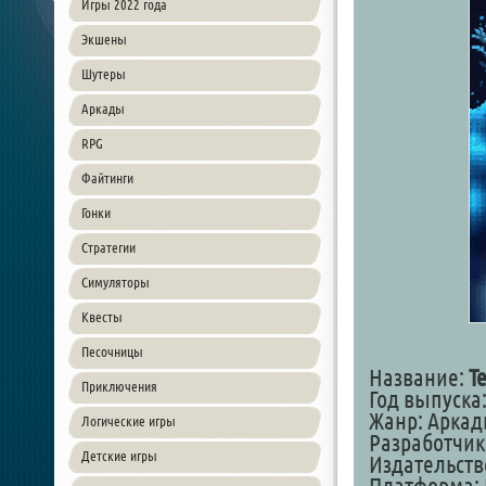
Игры 2022 года
Экшены
Шутеры
Аркады
RPG
Файтинги
Гонки
Стратегии
Симуляторы
Квесты
Песочницы
Название:
Te
Приключения
Год выпуска:
Жанр: Аркад
Логические игры
Разработчик:
Детские игры
Издательство