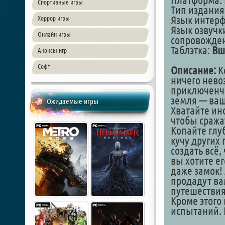
Платформа: 
Спортивные игры
Тип издания
Язык интер
Хоррор игры
Язык озвучк
Онлайн игры
сопровожде
Таблэтка:
Вш
Анонсы игр
Софт
Описание:
Ко
ничего нево
приключенче
земля — ваш
Ожидаемые игры
Хватайте ин
чтобы сража
Копайте глу
кучу других
создать всё,
вы хотите ег
даже замок!
продадут ва
путешествия
Кроме этого
испытаний. 