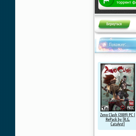
Похожие:
Zeno Clash (2009) PC |
RePack by [R.G.
Catalyst]