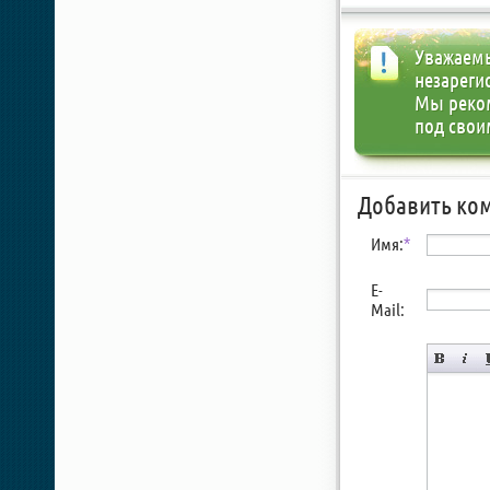
Уважаемы
незареги
Мы реко
под свои
Добавить ко
Имя:
*
E-
Mail: