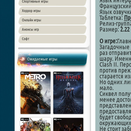
Язык интер
Спортивные игры
Французский
Язык озвучк
Хоррор игры
Таблетка:
Пр
Онлайн игры
Релиз-групп
Размер:
2.22
Анонсы игр
Софт
О игре:
Главн
Загадочные 
раз отправи
шару. Именн
Ожидаемые игры
Clash II. П
против преж
старается и
Но одних ли
мало.
Сиквел полу
менее досто
представлен
предоставля
будет свобо
окружающих 
Не стоит заб