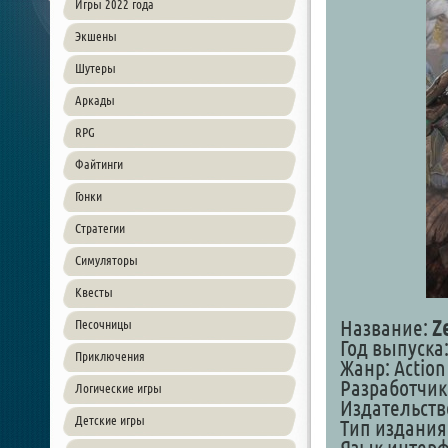
Игры 2022 года
Экшены
Шутеры
Аркады
RPG
Файтинги
Гонки
Стратегии
Симуляторы
Квесты
Название:
Z
Песочницы
Год выпуска:
Приключения
Жанр: Action 
Разработчик
Логические игры
Издательство
Детские игры
Тип издания