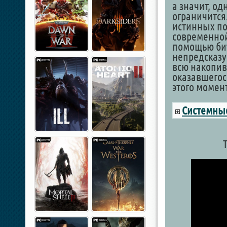
а значит, о
ограничится.
истинных по
современной
помощью би
непредсказу
всю накопив
оказавшегос
этого момен
Системные