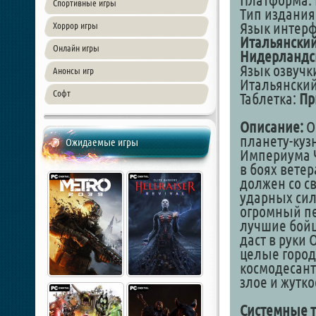
Платформа: 
Спортивные игры
Тип издания
Язык интер
Хоррор игры
Итальянский
Онлайн игры
Нидерландс
Язык озвучк
Анонсы игр
Итальянский
Софт
Таблетка:
Пр
Описание:
О
планету-куз
Ожидаемые игры
Империума Ч
в боях вете
должен со с
ударных сил
огромный пе
лучшие бой
даст в руки 
целые город
космодесант 
злое и жутко
Системные т