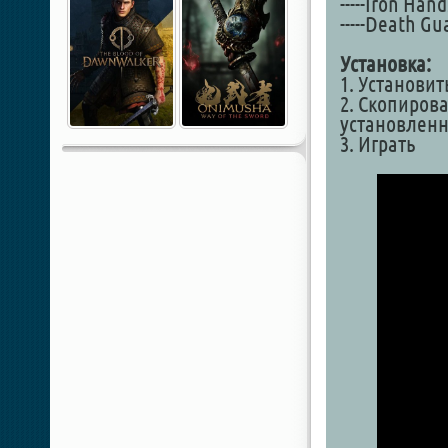
-----Iron Han
-----Death G
Установка:
1. Установит
2. Скопиров
установленн
3. Играть