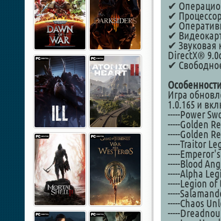
✔ Операционн
✔ Процессор
✔ Оперативн
✔ Видеокарт
✔ Звуковая к
DirectX® 9.0
✔ Свободное 
Особенности
Игра обновле
1.0.165 и вк
-----Power Sw
-----Golden Re
-----Golden R
-----Traitor L
-----Emperor'
-----Blood An
-----Alpha L
-----Legion 
-----Salaman
-----Chaos U
-----Dreadno