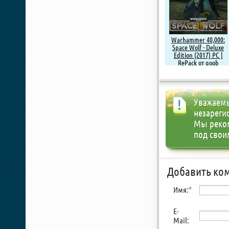
Warhammer 40,000:
Space Wolf - Deluxe
Edition (2017) PC |
RePack от qoob
Уважаемы
незареги
Мы реко
под свои
Добавить ко
Имя:
*
E-
Mail: