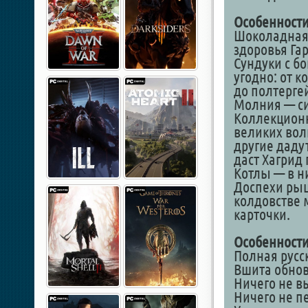
Особенности
Шоколадная 
здоровья Гар
Сундуки с бо
угодно: от к
до полтерге
Молния — си
Коллекционн
великих вол
другие даду
даст Хагрид
Котлы — в н
Доспехи рыц
колдовстве 
карточки.
Особенности
Полная русс
Вшита обнов
Ничего не в
Ничего не п