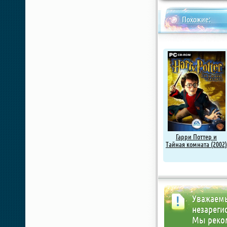
Похожие:
Гарри Поттер и
Тайная комната (2002)
Уважаемы
незареги
Мы реко