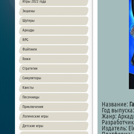
Игры 2022 года
Экшены
Шутеры
Аркады
RPG
Файтинги
Гонки
Стратегии
Симуляторы
Квесты
Песочницы
Название:
Г
Приключения
Год выпуска:
Жанр: Арка
Логические игры
Разработчи
Детские игры
Издатель: Ele