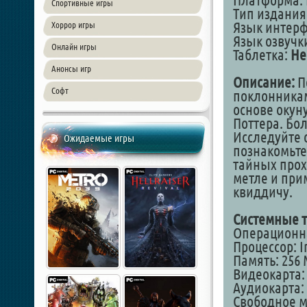
Платформа: 
Спортивные игры
Тип издания
Язык интер
Хоррор игры
Язык озвучк
Онлайн игры
Таблетка:
Не
Анонсы игр
Описание:
П
Софт
поклонникам
основе окун
Поттера. Бол
Исследуйте 
Ожидаемые игры
познакомьте
тайных прох
метле и при
квиддичу.
Системные т
Операционная
Процессор: I
Память: 256
Видеокарта: 
Аудиокарта: 
Свободное м