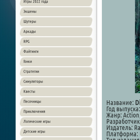
Игры 2022 года
Экшены
Шутеры
Аркады
RPG
Файтинги
Гонки
Стратегии
Симуляторы
Квесты
Название:
D
Песочницы
Год выпуска:
Приключения
Жанр: Action
Разработчик:
Логические игры
Издатель: Ra
Детские игры
Платформа: 