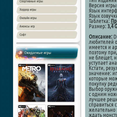
Тип издания
Спортивные игры
Версия игры:
Язык интерф
Хоррор игры
Язык озвучк
Онлайн игры
Таблетка:
Пр
Размер:
3,4 
Анонсы игр
Софт
Описание:
D
любителей 
имеется и а
поэтому при
Ожидаемые игры
не блещет, н
уступает ана
Кстати, резу
значение: и
которые мож
покупку ред
Выбор оружи
с одним ножо
лучшее реше
справиться 
желательно и
ждать монст