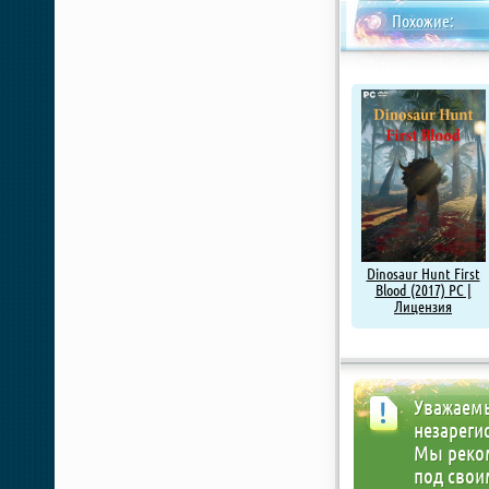
Похожие:
Dinosaur Hunt First
Blood (2017) PC |
Лицензия
Уважаемы
незареги
Мы реко
под свои