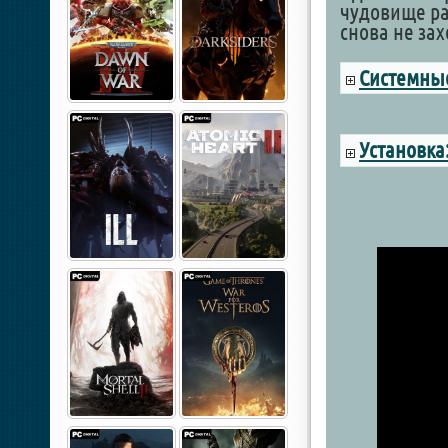
чудовище ра
снова не зах
Системные
Установка