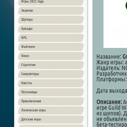
Игры 2022 года
Экшены
Шутеры
Аркады
RPG
Файтинги
Название:
G
Гонки
Жанр игры: a
Стратегии
Издатель: NC
Разработчик
Симуляторы
Платформы: 
Квесты
Дата выход
Песочницы
Описание:
A
Приключения
игре Guild W
Логические игры
из шипов). 
не объявлен
Детские игры
бета-тестир