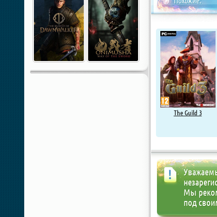
Похожие:
The Guild 3
Уважаемы
незареги
Мы реко
под свои