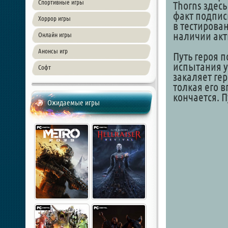
Спортивные игры
Thorns здесь
факт подписк
Хоррор игры
в тестирован
наличии акти
Онлайн игры
Анонсы игр
Путь героя 
испытания у
Софт
закаляет ге
толкая его в
кончается. П
Ожидаемые игры