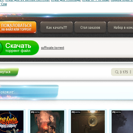
y Cow
Как качать???
Стол заказов
Набор в ком
suffocate.torrent
3 175
Похожие: