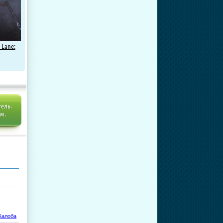
 Lane:
r
тель.
ем.
алоба