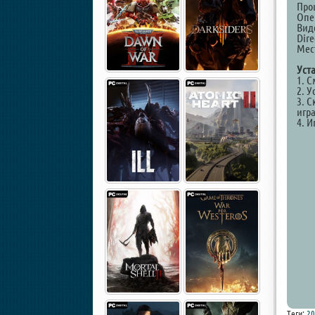
Проц
Опе
Вид
Dire
Мест
Уст
1. 
2. У
3. С
игр
4. И
Теги:
20