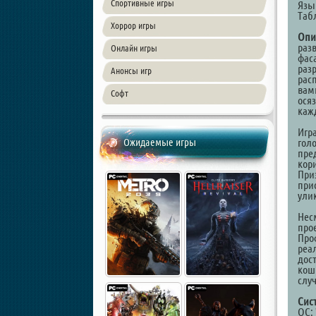
Спортивные игры
Язы
Таб
Хоррор игры
Опи
раз
Онлайн игры
фас
раз
Анонсы игр
рас
вами
Софт
ося
кажд
Игр
Ожидаемые игры
гол
пре
кор
При
прис
улик
Нес
про
Про
реа
дост
кошм
слу
Сис
ОС: 