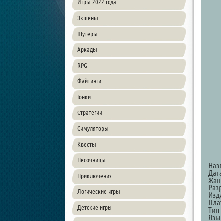
Игры 2022 года
Экшены
Шутеры
Аркады
RPG
Файтинги
Гонки
Стратегии
Симуляторы
Квесты
Песочницы
Наз
Дата
Приключения
Жанр
Раз
Логические игры
Изд
Пла
Детские игры
Тип
Язы