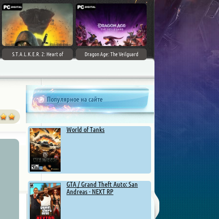
S.T.A.L.K.E.R. 2: Heart of
Dragon Age: The Veilguard
Chernobyl - Ultimate Edition
Популярное на сайте
World of Tanks
GTA / Grand Theft Auto: San
Andreas - NEXT RP