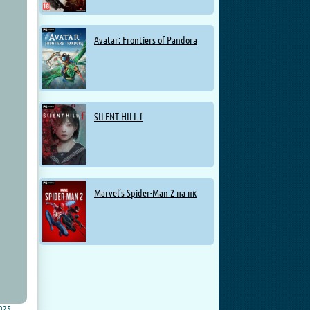
Avatar: Frontiers of Pandora
SILENT HILL f
Marvel’s Spider-Man 2 на пк
025
,