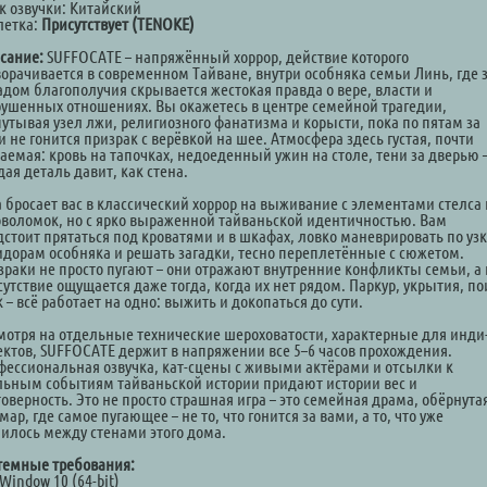
к озвучки: Китайский
летка:
Присутствует (TENOKE)
сание:
SUFFOCATE – напряжённый хоррор, действие которого
ворачивается в современном Тайване, внутри особняка семьи Линь, где 
адом благополучия скрывается жестокая правда о вере, власти и
рушенных отношениях. Вы окажетесь в центре семейной трагедии,
путывая узел лжи, религиозного фанатизма и корысти, пока по пятам за
 не гонится призрак с верёвкой на шее. Атмосфера здесь густая, почти
заемая: кровь на тапочках, недоеденный ужин на столе, тени за дверью 
ая деталь давит, как стена.
а бросает вас в классический хоррор на выживание с элементами стелса 
оволомок, но с ярко выраженной тайваньской идентичностью. Вам
дстоит прятаться под кроватями и в шкафах, ловко маневрировать по уз
идорам особняка и решать загадки, тесно переплетённые с сюжетом.
зраки не просто пугают – они отражают внутренние конфликты семьи, а 
утствие ощущается даже тогда, когда их нет рядом. Паркур, укрытия, по
 – всё работает на одно: выжить и докопаться до сути.
мотря на отдельные технические шероховатости, характерные для инди
ектов, SUFFOCATE держит в напряжении все 5–6 часов прохождения.
фессиональная озвучка, кат-сцены с живыми актёрами и отсылки к
льным событиям тайваньской истории придают истории вес и
оверность. Это не просто страшная игра – это семейная драма, обёрнута
ар, где самое пугающее – не то, что гонится за вами, а то, что уже
чилось между стенами этого дома.
темные требования:
Window 10 (64-bit)