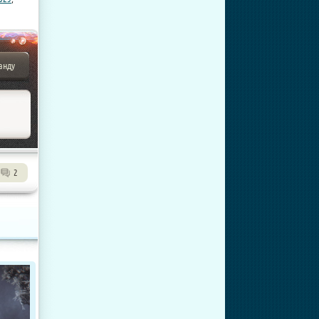
анду
2