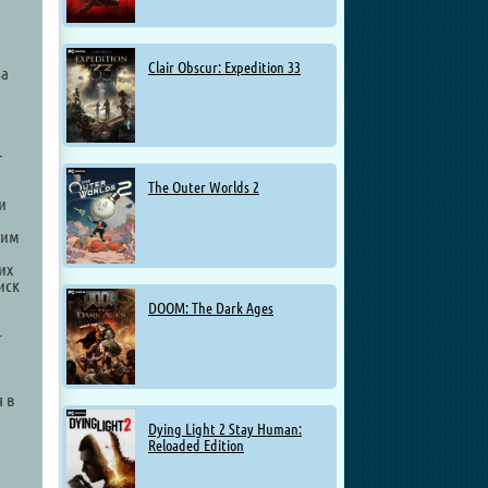
Clair Obscur: Expedition 33
за
–
The Outer Worlds 2
и
ким
их
иск
DOOM: The Dark Ages
-
я в
Dying Light 2 Stay Human:
Reloaded Edition