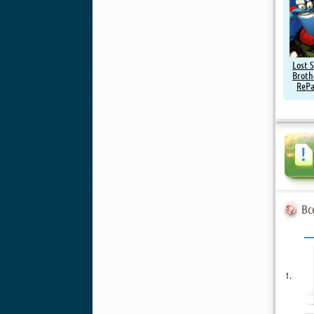
Lost 
Broth
RePa
Вс