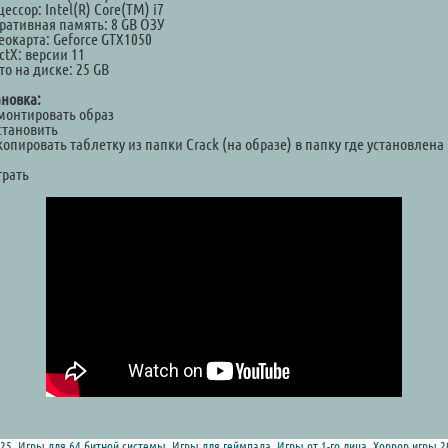
ессор: Intel(R) Core(TM) i7
ративная память: 8 GB ОЗУ
еокарта: Geforce GTX1050
ctX: версии 11
о на диске: 25 GB
ановка:
Смонтировать образ
становить
копировать таблетку из папки Crack (на образе) в папку где установлена
а
грать
25
,
Игры для 64 битной системы
,
Игры для геймпада
,
Игры от 1-го лица
,
Хоррор игры 2