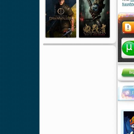
Naught
Жалоба