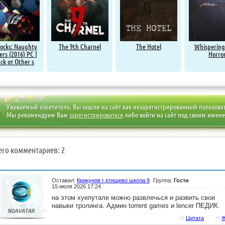
Socks: Naughty
The 9th Charnel
The Hotel
Whispering
ers (2016) PC |
Horro
ck от Other s
Уважаемый посетитель, Вы зашли на сайт как незарегистрированный пользова
Мы рекомендуем Вам
зарегистрироваться
либо войти на сайт под своим имен
его комментариев: 2
Оставил:
Крикунов г ртищево школа 9
Группа:
Гости
15 июля 2026 17:24
на этом хуепутале можно развлечься и развить свои
навыки тролинга. Админ torrent games и lencer ПЕДИК.
Цитата
Ж