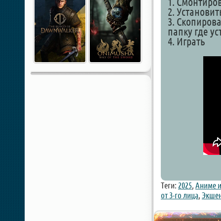
1. Смонтиро
2. Установит
3. Скопирова
папку где у
4. Играть
Теги:
2025
,
Аниме 
от 3-го лица
,
Экшен