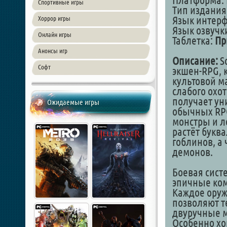
Платформа: 
Спортивные игры
Тип издания
Язык интер
Хоррор игры
Язык озвучк
Онлайн игры
Таблетка:
Пр
Анонсы игр
Описание:
S
Софт
экшен-RPG, 
культовой м
слабого охо
получает ун
Ожидаемые игры
обычных RPG
монстры и л
растёт буква
гоблинов, а
демонов.
Боевая сист
эпичные ко
Каждое оруж
позволяют т
двуручные м
Особенно хо