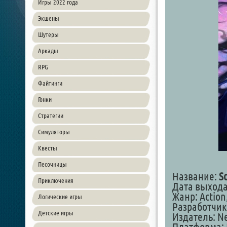
Игры 2022 года
Экшены
Шутеры
Аркады
RPG
Файтинги
Гонки
Стратегии
Симуляторы
Квесты
Песочницы
Название:
S
Приключения
Дата выхода:
Жанр: Action
Логические игры
Разработчик
Детские игры
Издатель: N