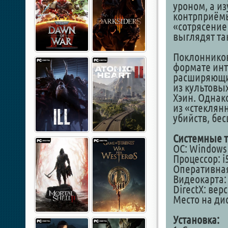
уроном, а и
контрприёмы
«сотрясение
выглядят так
Поклоннико
формате инт
расширяющие
из культовы
Хэин. Однак
из «стеклян
убийств, бес
Системные т
ОС: Windows 1
Процессор: i
Оперативная
Видеокарта: 
DirectX: вер
Место на дис
Установка: