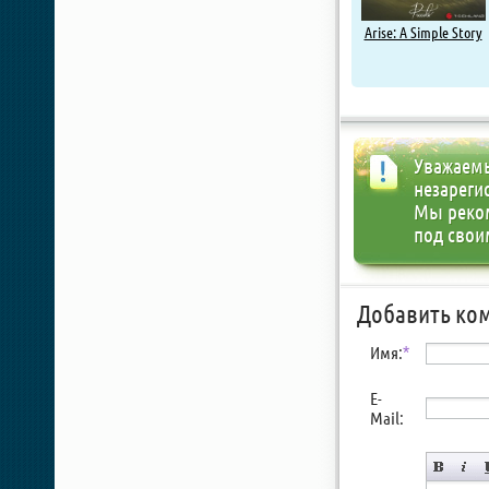
Arise: A Simple Story
Уважаемы
незареги
Мы реко
под свои
Добавить ко
Имя:
*
E-
Mail: