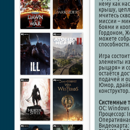
нему как на
крышу, цепл
мчитесь скво
миссии – ми
боями и коо
Гордоном, Ж
можете собр
способности
Игра состои
элементы из
рыцаря» и с
остаётся до
подачей и о
Юмор, драйв
конструктор.
Системные т
ОС: Windows 1
Процессор: I
Оперативная
Видеокарта: 