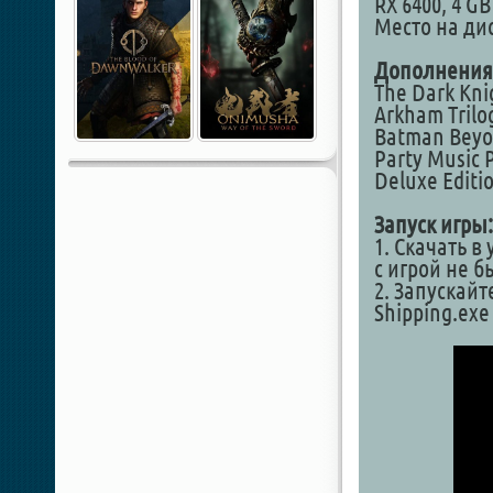
RX 6400, 4 GB
Место на дис
Дополнения
The Dark Kni
Arkham Trilo
Batman Beyo
Party Music 
Deluxe Editi
Запуск игры:
1. Скачать в
с игрой не 
2. Запускай
Shipping.ex