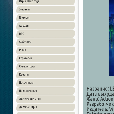
Игры 2022 года
Экшены
Шутеры
Аркады
RPG
Файтинги
Гонки
Стратегии
Симуляторы
Квесты
Песочницы
Название:
L
Приключения
Дата выхода:
Жанр: Action
Логические игры
Разработчик
Детские игры
Издатель: Wa