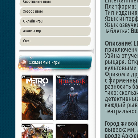
Entertainme
Спортивные игры
Платформа: 
Тип издания
Хоррор игры
Язык интер
Онлайн игры
Язык озвучки
Таблетка:
Вш
Анонсы игр
Софт
Описание:
LE
приключенче
Уэйна от уч
рыцаря. Отк
Ожидаемые игры
культовыми 
Фризом и дру
с фирменным
разносить б
тихо: сколь
детективные
каждый рыво
театральност
Город живой
вывесками, 
вроде Аркхе