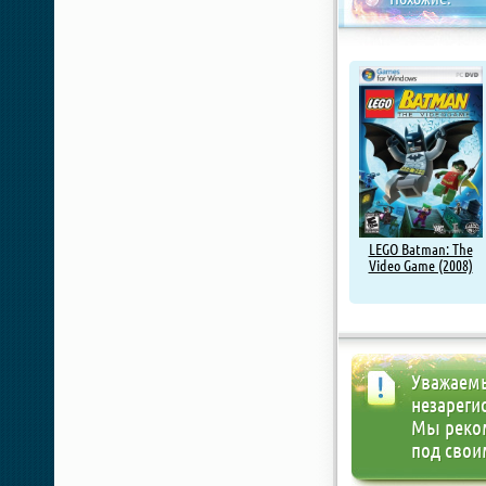
LEGO Batman: The
Video Game (2008)
Уважаемы
незареги
Мы реко
под свои