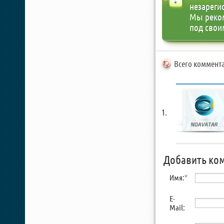
незареги
Мы реко
под свои
Всего коммента
Добавить ко
Имя:
*
E-
Mail: