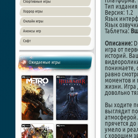
Платформа: 
Спортивные игры
Тип издания
Версия: 1.2
Хоррор игры
Язык интер
Онлайн игры
Язык озвучки
Таблетка:
Вш
Анонсы игр
Софт
Описание:
Do
игра от перв
историй. Ва
видеоролики.
Ожидаемые игры
понимаете, о
равно смотр
моментов и 
жизни. Игра
довольно тя
Вы ходите п
выглядит по
атмосферой.
прячется до
умело и реал
с хорошим з