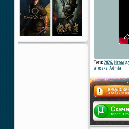
Теги:
2026
,
Игры дл
a1esska
,
Admia
Жалоба