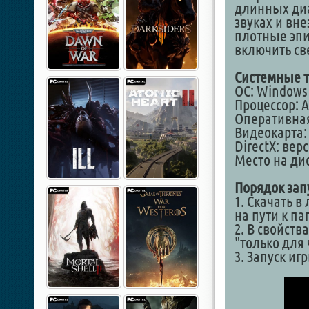
длинных диа
звуках и вн
плотные эпи
включить све
Системные т
ОС: Windows 1
Процессор: AM
Оперативная
Видеокарта: 
DirectX: вер
Место на дис
Порядок зап
1. Скачать в
на пути к п
2. В свойств
"только для
3. Запуск иг