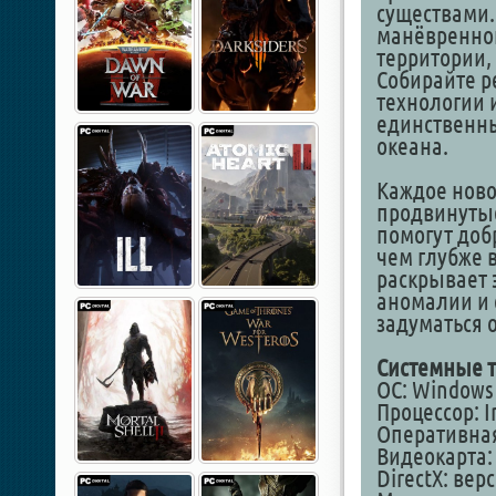
существами.
манёвренног
территории, 
Собирайте р
технологии 
единственн
океана.
Каждое ново
продвинутые
помогут добр
чем глубже 
раскрывает 
аномалии и 
задуматься 
Системные т
ОС: Windows 1
Процессор: In
Оперативная
Видеокарта: 
DirectX: вер