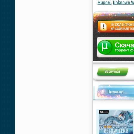
миром
,
Unknown W
Жалоба
Похожие: