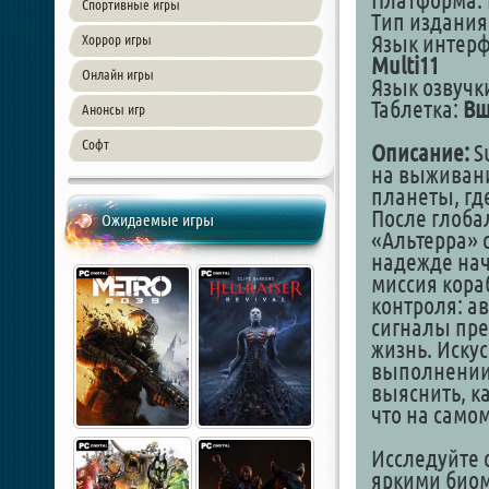
Платформа: 
Спортивные игры
Тип издания: 
Язык интер
Хоррор игры
Multi11
Онлайн игры
Язык озвучк
Таблетка:
Вш
Анонсы игр
Софт
Описание:
S
на выживани
планеты, гд
После глоба
Ожидаемые игры
«Альтерра» 
надежде нач
миссия кора
контроля: а
сигналы пре
жизнь. Иску
выполнении 
выяснить, к
что на само
Исследуйте
яркими био