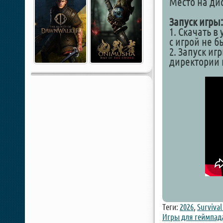
Место на дис
Запуск игры:
1. Скачать в
с игрой не 
2. Запуск иг
директории
Теги:
2026
,
Survival
Игры для геймпад