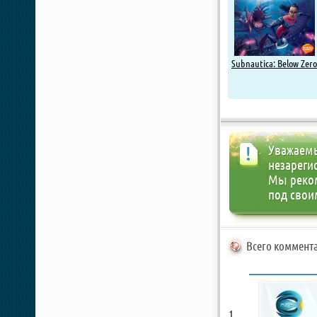
Subnautica: Below Zero
Уважаемы
незареги
Мы реко
под свои
Всего коммента