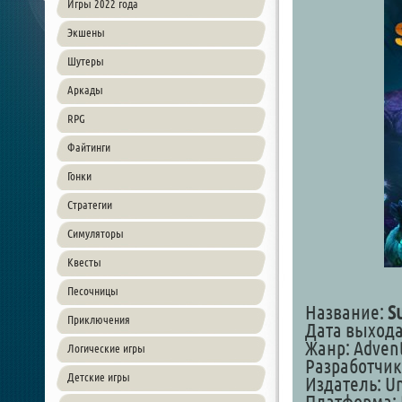
Игры 2022 года
Экшены
Шутеры
Аркады
RPG
Файтинги
Гонки
Стратегии
Симуляторы
Квесты
Песочницы
Название:
S
Приключения
Дата выхода:
Жанр: Advent
Логические игры
Разработчик
Детские игры
Издатель: U