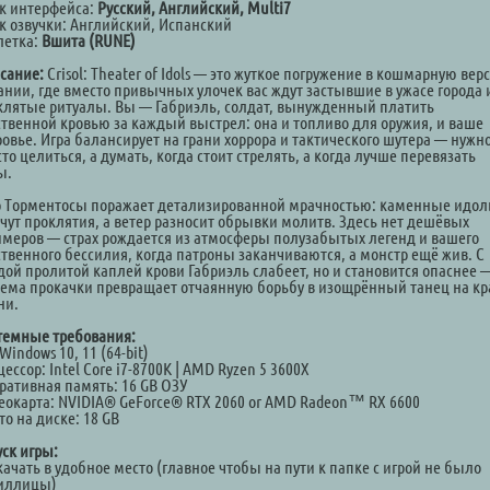
к интерфейса:
Русский, Английский, Multi7
к озвучки: Английский, Испанский
летка:
Вшита (RUNE)
сание:
Crisol: Theater of Idols — это жуткое погружение в кошмарную вер
ании, где вместо привычных улочек вас ждут застывшие в ужасе города 
клятые ритуалы. Вы — Габриэль, солдат, вынужденный платить
ственной кровью за каждый выстрел: она и топливо для оружия, и ваше
овье. Игра балансирует на грани хоррора и тактического шутера — нужн
то целиться, а думать, когда стоит стрелять, а когда лучше перевязать
ы.
 Торментосы поражает детализированной мрачностью: каменные идо
чут проклятия, а ветер разносит обрывки молитв. Здесь нет дешёвых
имеров — страх рождается из атмосферы полузабытых легенд и вашего
ственного бессилия, когда патроны заканчиваются, а монстр ещё жив. С
дой пролитой каплей крови Габриэль слабеет, но и становится опаснее 
тема прокачки превращает отчаянную борьбу в изощрённый танец на к
ни.
темные требования:
Windows 10, 11 (64-bit)
ессор: Intel Core i7-8700K | AMD Ryzen 5 3600X
ративная память: 16 GB ОЗУ
еокарта: NVIDIA® GeForce® RTX 2060 or AMD Radeon™ RX 6600
о на диске: 18 GB
уск игры:
качать в удобное место (главное чтобы на пути к папке с игрой не было
иллицы)