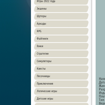
Игры 2022 года
Экшены
Шутеры
Аркады
RPG
Файтинги
Гонки
Стратегии
Симуляторы
Квесты
Песочницы
Наз
Дат
Приключения
Жанр
Разр
Логические игры
Изд
Пла
Детские игры
Тип
Верс