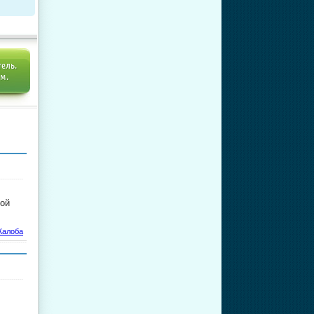
тель.
ем.
ной
алоба