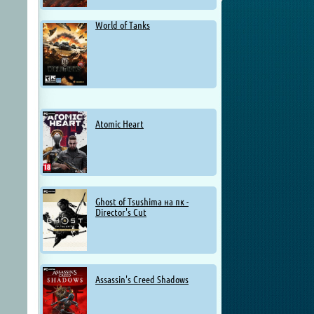
World of Tanks
Atomic Heart
Ghost of Tsushima на пк -
Director's Cut
Assassin's Creed Shadows