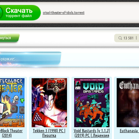
crisol-theater-of-idols.torrent
13 581
Похожие:
eBlock Theater
Tekken 3 (1998) PC |
Void Bastards [v 1.1.2]
Euthanasia 
(2014)
Пиратка
(2019) PC | Лицензия