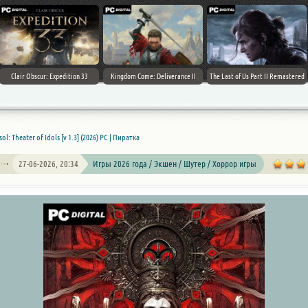
Clair Obscur: Expedition 33
Kingdom Come: Deliverance II
The Last of Us Part II Remastered
sol: Theater of Idols [v 1.3] (2026) PC | Пиратка
27-06-2026, 20:34
Игры 2026 года / Экшен / Шутер / Хоррор игры