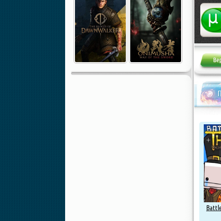
Жалоба
Battl