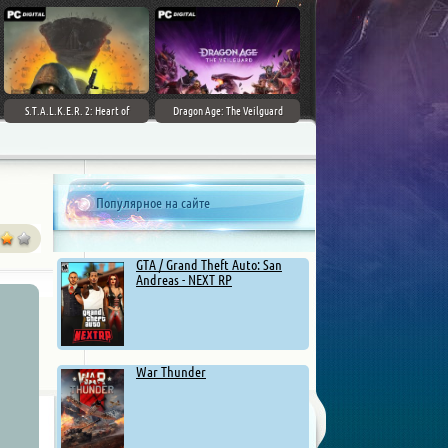
S.T.A.L.K.E.R. 2: Heart of
Dragon Age: The Veilguard
Chernobyl - Ultimate Edition
Популярное на сайте
GTA / Grand Theft Auto: San
Andreas - NEXT RP
War Thunder