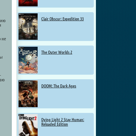
Clair Obscur: Expedition 33
сию
и
о не
The Outer Worlds 2
лы
—
раю
DOOM: The Dark Ages
Dying Light 2 Stay Human:
Reloaded Edition