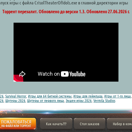
апуск игры с файла CrisolTheaterOfIdols.exe в главной директории игры
Торрент перезалит. Обновлено до версии 1.3. Обновлено 27.06.2026 г.
26
,
Survival Horror
,
Игры для 64 битной системы
,
Игры для геймпада
,
Игры от 1-го лица
026
,
Шутеры 2026
,
Шутеры от первого лица
,
Экшен игры 2026
,
Vermila Studios
Как качать???
Стол заказов
Набор в ком