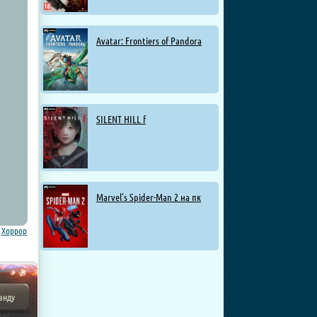
Avatar: Frontiers of Pandora
SILENT HILL f
Marvel’s Spider-Man 2 на пк
,
Хоррор
анду