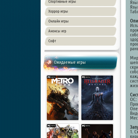
Спортивные игры
Язы
Язы
Таб
Хоррор игры
Опи
Онлайн игры
Исп
про
Анонсы игр
соб
здор
Софт
прос
ран
Мир
Ожидаемые игры
шеп
скр
соб
каж
сис
жиз
Сис
ОС: 
Проц
Опе
Вид
Мест
Зап
1. С
кир