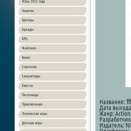
Игры 2022 года
Экшены
Шутеры
Аркады
RPG
Файтинги
Гонки
Стратегии
Симуляторы
Квесты
Песочницы
Название:
T
Приключения
Дата выхода:
Жанр: Action
Логические игры
Разработчик
Детские игры
Издатель: NI