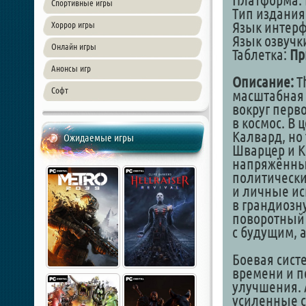
Платформа: 
Спортивные игры
Тип издания
Язык интер
Хоррор игры
Язык озвучк
Онлайн игры
Таблетка:
Пр
Анонсы игр
Описание:
Th
Софт
масштабная 
вокруг перв
в космос. В 
Калвард, но
Ожидаемые игры
Шварцер и К
напряжённых
политически
и личные ис
в грандиозну
поворотный 
с будущим, 
Боевая сист
времени и п
улучшения. 
усиленные с