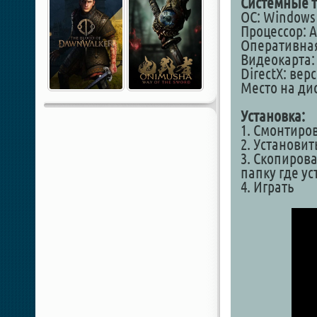
Системные т
ОС: Windows 1
Процессор: A
Оперативная
Видеокарта: 
DirectX: вер
Место на дис
Установка:
1. Смонтиро
2. Установит
3. Скопирова
папку где у
4. Играть