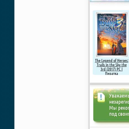
The Legend of Heroes:
Trails in the Sky the
3rd (2017) PC |
Пиратка
Уважаемы
незареги
Мы реко
под свои