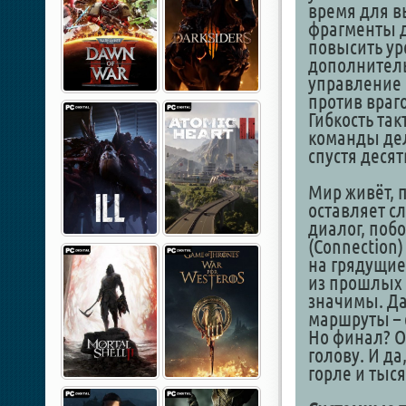
время для в
фрагменты д
повысить ур
дополнитель
управление 
против враг
Гибкость та
команды де
спустя десят
Мир живёт, 
оставляет с
диалог, поб
(Connection
на грядущи
из прошлых 
значимы. Да
маршруты – 
Но финал? О
голову. И да
горле и тыся