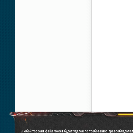
Любой торрент файл может будет удален по требованию правообладател