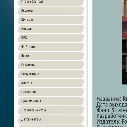
Игры 2022 года
Экшены
Шутеры
Аркады
RPG
Файтинги
Гонки
Стратегии
Симуляторы
Квесты
Песочницы
Название:
R
Приключения
Дата выхода:
Жанр: Strateg
Логические игры
Разработчик:
Детские игры
Издатель: For