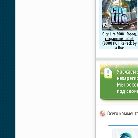
City Life 2008 - Город,
созданный тобой
(2008) PC | RePack by
a-line
Уважаемы
незареги
Мы реко
под свои
Всего коммента