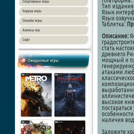
Платформа: 
Спортивные игры
Тип издания
Язык интер
Хоррор игры
Язык озвучк
Онлайн игры
Таблетка:
Пр
Анонсы игр
Описание:
Ro
Софт
градостроит
стать насто
древнего Рим
мощный и п
Ожидаемые игры
генерируемо
атаками люб
классическо
композицио
выработанны
эллинистиче
высокое инж
постараться
особенности
наличия вод
Заложите хр