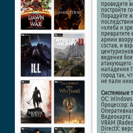
проведите в
постройте го
Порадуйте ж
последствии
«хлеба и зр
превратите 
армии воору
состав, и вз
центурионов
ведения бое
атакующего 
нападения Г
город так, 
не пали ник
Системные т
ОС: Windows 7
Процессор: AM
Оперативная
Видеокарта:
VRAM (Radeon
DirectX: вер