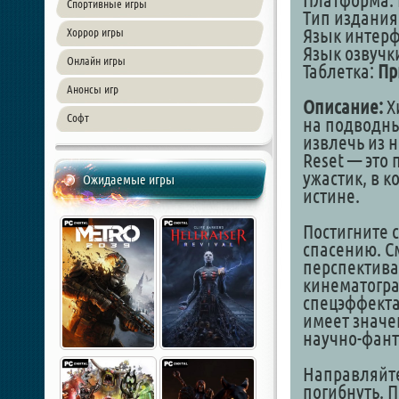
Платформа: 
Спортивные игры
Тип издания
Язык интер
Хоррор игры
Язык озвучк
Онлайн игры
Таблетка:
Пр
Анонсы игр
Описание:
Х
Софт
на подводны
извлечь из 
Reset — это
ужастик, в к
Ожидаемые игры
истине.
Постигните 
спасению. С
перспектива
кинематогра
спецэффекта
имеет значен
научно-фант
Направляйте
погибнуть. 