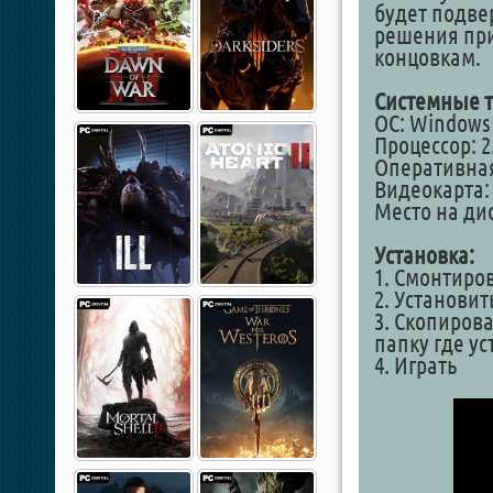
будет подве
решения пр
концовкам.
Системные т
ОС: Windows 1
Процессор: 2
Оперативная
Видеокарта: 
Место на дис
Установка:
1. Смонтиро
2. Установит
3. Скопирова
папку где у
4. Играть