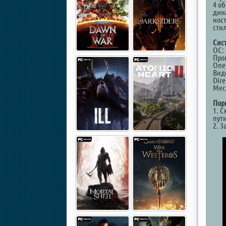
4 о
дина
нос
сти
Сис
ОС: 
Проц
Опе
Вид
Dire
Мест
Пор
1. С
пут
2. З