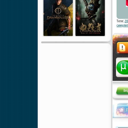
Теги:
20
симуля
Жалоба