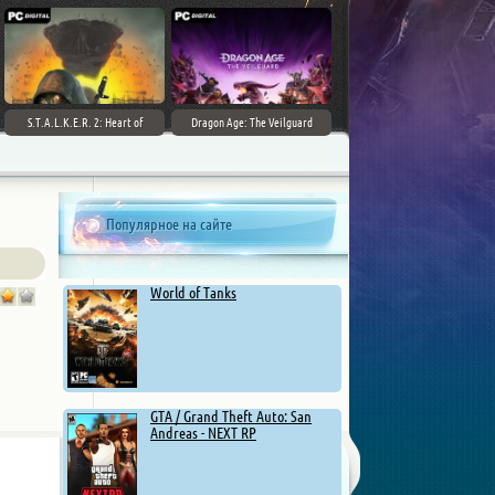
S.T.A.L.K.E.R. 2: Heart of
Dragon Age: The Veilguard
Chernobyl - Ultimate Edition
Популярное на сайте
World of Tanks
GTA / Grand Theft Auto: San
Andreas - NEXT RP