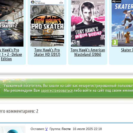
y Hawk's Pro
Tony Hawk's Pro
Tony Hawk's American
Skater 
 1 + 2 - Deluxe
Skater HD (2012)
Wasteland (2006)
Edition
Уважаемый посетитель, Вы зашли на сайт как незарегистрированный пользова
Мы рекомендуем Вам
зарегистрироваться
либо войти на сайт под своим имен
его комментариев: 2
Оставил:
V
Группа:
Гости
16 июля 2025 22:18