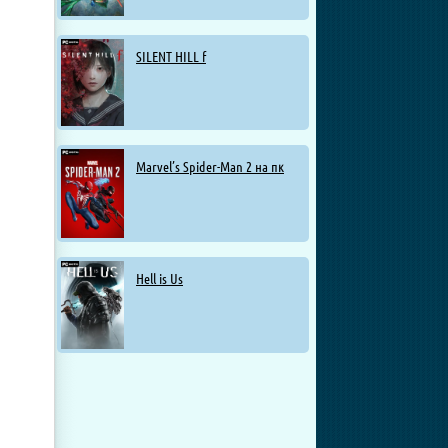
SILENT HILL f
Marvel’s Spider-Man 2 на пк
Hell is Us