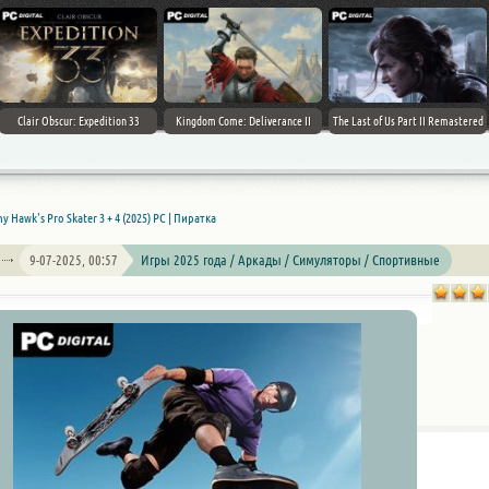
Clair Obscur: Expedition 33
Kingdom Come: Deliverance II
The Last of Us Part II Remastered
y Hawk's Pro Skater 3 + 4 (2025) PC | Пиратка
9-07-2025, 00:57
Игры 2025 года / Аркады / Симуляторы / Спортивные