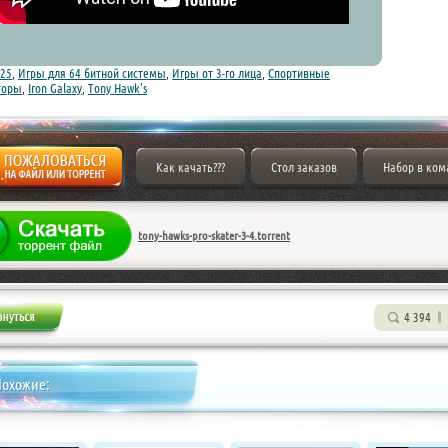
25
,
Игры для 64 битной системы
,
Игры от 3-го лица
,
Спортивные
торы
,
Iron Galaxy
,
Tony Hawk's
Как качать???
Стол заказов
Набор в ком
tony-hawks-pro-skater-3-4.torrent
4 394
Похожие: