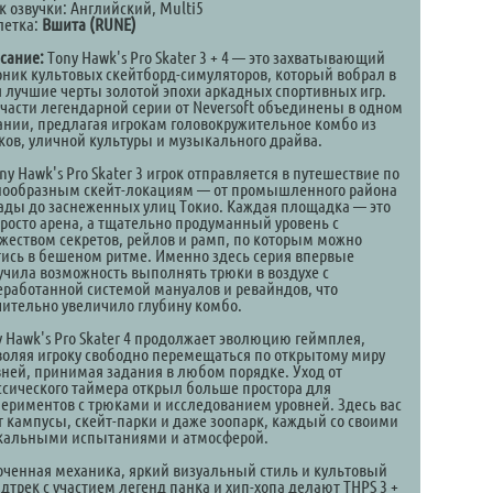
к озвучки: Английский, Multi5
летка:
Вшита (RUNE)
сание:
Tony Hawk's Pro Skater 3 + 4 — это захватывающий
рник культовых скейтборд-симуляторов, который вобрал в
я лучшие черты золотой эпохи аркадных спортивных игр.
 части легендарной серии от Neversoft объединены в одном
ании, предлагая игрокам головокружительное комбо из
ков, уличной культуры и музыкального драйва.
ny Hawk's Pro Skater 3 игрок отправляется в путешествие по
нообразным скейт-локациям — от промышленного района
ады до заснеженных улиц Токио. Каждая площадка — это
просто арена, а тщательно продуманный уровень с
жеством секретов, рейлов и рамп, по которым можно
тись в бешеном ритме. Именно здесь серия впервые
учила возможность выполнять трюки в воздухе с
еработанной системой мануалов и ревайндов, что
чительно увеличило глубину комбо.
y Hawk's Pro Skater 4 продолжает эволюцию геймплея,
воляя игроку свободно перемещаться по открытому миру
вней, принимая задания в любом порядке. Уход от
ссического таймера открыл больше простора для
периментов с трюками и исследованием уровней. Здесь вас
т кампусы, скейт-парки и даже зоопарк, каждый со своими
кальными испытаниями и атмосферой.
оченная механика, яркий визуальный стиль и культовый
дтрек с участием легенд панка и хип-хопа делают THPS 3 +