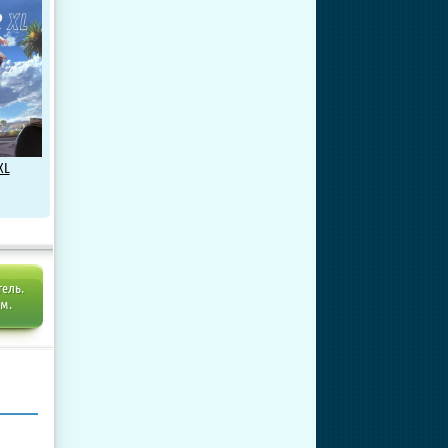
XL
тель.
ем.