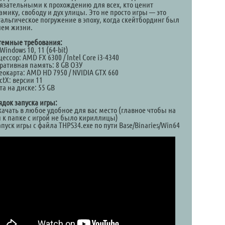
бязательными к прохождению для всех, кто ценит
мику, свободу и дух улицы. Это не просто игры — это
тальгическое погружение в эпоху, когда скейтбординг был
лем жизни.
темные требования:
Windows 10, 11 (64-bit)
ессор: AMD FX 6300 / Intel Core i3-4340
ративная память: 8 GB ОЗУ
еокарта: AMD HD 7950 / NVIDIA GTX 660
ctX: версии 11
а на диске: 55 GB
ядок запуска игры:
качать в любое удобное для вас место (главное чтобы на
и к папке с игрой не было кириллицы)
апуск игры с файла THPS34.exe по пути Base/Binaries/Win64