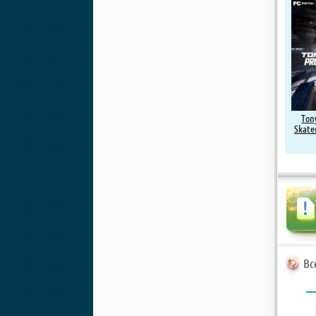
Ton
Skater
Вс