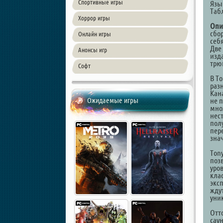
Спортивные игры
Язы
Таб
Хоррор игры
Опи
сбо
Онлайн игры
себ
Две
Анонсы игр
изд
трю
Софт
В To
раз
Кан
Ожидаемые игры
не 
мно
нес
пол
пер
зна
Ton
поз
уро
кла
экс
жду
уни
Отт
саун