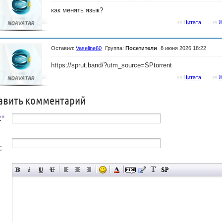
как менять язык?
Цитата
Ж
Оставил:
Vaseline60
Группа:
Посетители
8 июня 2026 18:22
https://sprut.band/?utm_source=SPtorrent
Цитата
Ж
авить комментарий
:
*
: