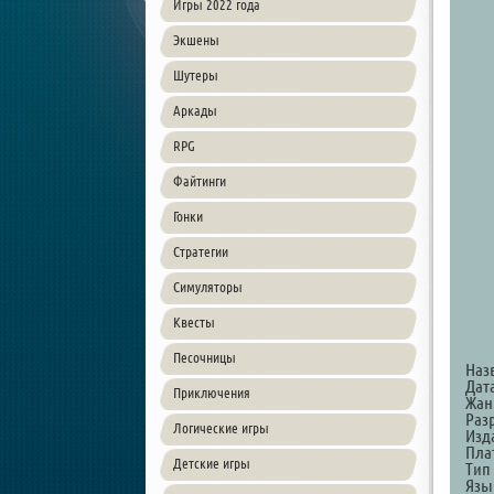
Игры 2022 года
Экшены
Шутеры
Аркады
RPG
Файтинги
Гонки
Стратегии
Симуляторы
Квесты
Песочницы
Наз
Дат
Приключения
Жанр
Разр
Логические игры
Изда
Пла
Детские игры
Тип
Язы