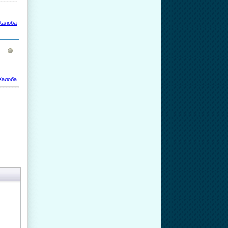
алоба
алоба