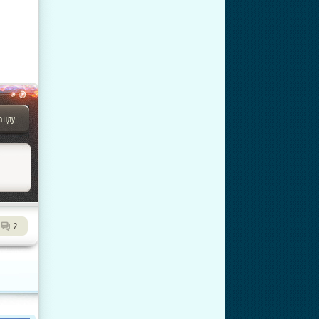
анду
2