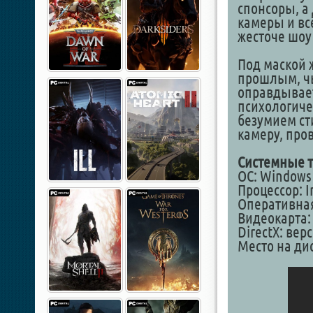
спонсоры, а
камеры и вс
жесточе шоу
Под маской 
прошлым, чь
оправдывает
психологиче
безумием ст
камеру, пров
Системные т
ОС: Windows 1
Процессор: In
Оперативная
Видеокарта: 
DirectX: вер
Место на дис