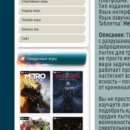
Платформа: 
Спортивные игры
Тип издания
Язык интер
Хоррор игры
Язык озвучк
Онлайн игры
Таблетка:
Не
Анонсы игр
Описание:
T
Софт
с разрушающ
заброшенной
пыток для т
не просто ж
Ожидаемые игры
ваша задача
работает пр
настигают в
ясность – п
от криминал
Вы не прост
изучаете ли
подобрать и
орудия пыто
возможность
смертельную 