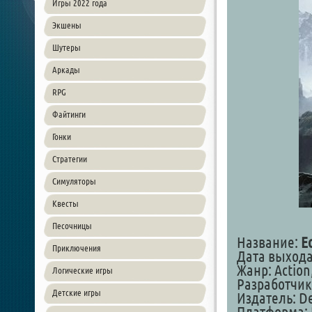
Игры 2022 года
Экшены
Шутеры
Аркады
RPG
Файтинги
Гонки
Стратегии
Симуляторы
Квесты
Песочницы
Название:
E
Приключения
Дата выхода:
Жанр: Action
Логические игры
Разработчик
Детские игры
Издатель: De