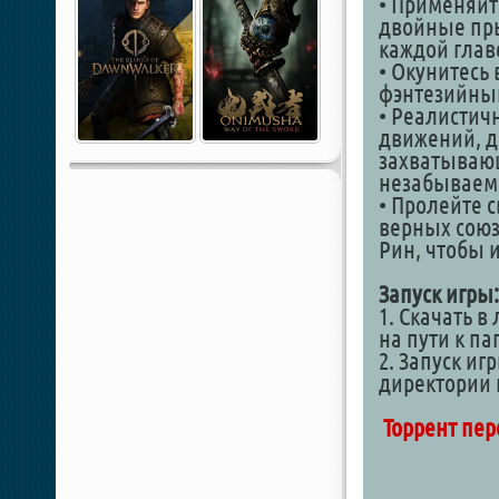
• Применяй
двойные пры
каждой глав
• Окунитесь
фэнтезийный
• Реалистич
движений, д
захватываю
незабываем
• Пролейте 
верных союз
Рин, чтобы 
Запуск игры:
1. Скачать в
на пути к п
2. Запуск иг
директории
Торрент пер