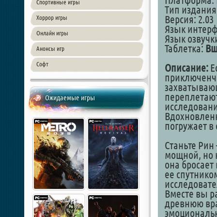
Платформа: 
Спортивные игры
Тип издания
Версия: 2.03
Хоррор игры
Язык интер
Онлайн игры
Язык озвучк
Таблетка:
Вш
Анонсы игр
Софт
Описание:
E
приключенче
захватываю
переплетают
Ожидаемые игры
исследован
Вдохновленн
погружает в
Станьте Рин
мощной, но 
она бросает
ее спутнико
исследовате
Вместе вы р
древнюю враж
эмоциональн