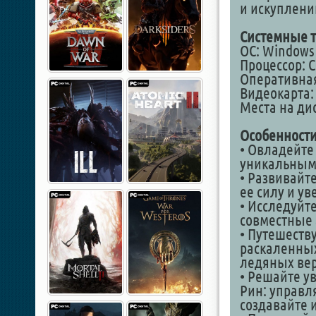
и искуплени
Системные т
ОС: Windows 1
Процессор: Co
Оперативная
Видеокарта: 
Места на дис
Особенности
• Овладейте
уникальным
• Развивайт
ее силу и ув
• Исследуйт
совместные 
• Путешеств
раскаленны
ледяных ве
• Решайте у
Рин: управл
создавайте 